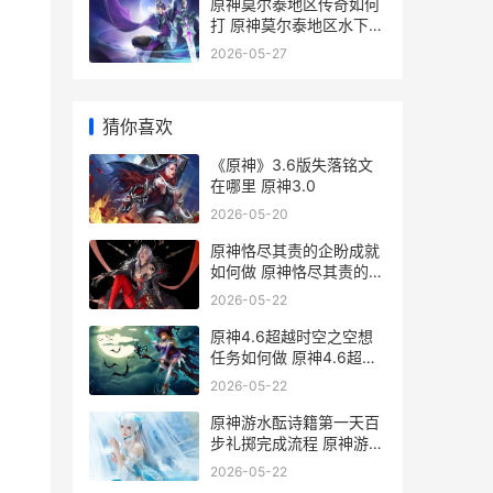
原神莫尔泰地区传奇如何
打 原神莫尔泰地区水下怎
么进入
2026-05-27
猜你喜欢
《原神》3.6版失落铭文
在哪里 原神3.0
2026-05-20
原神恪尽其责的企盼成就
如何做 原神恪尽其责的句
子
2026-05-22
原神4.6超越时空之空想
任务如何做 原神4.6超越
时空之空想
2026-05-22
原神游水酝诗籍第一天百
步礼掷完成流程 原神游水
酝诗籍壁纸
2026-05-22