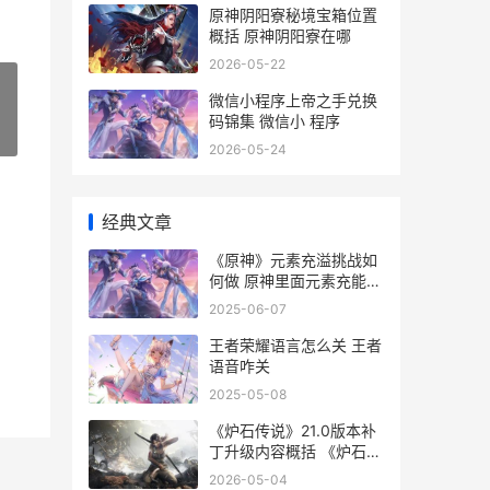
原神阴阳寮秘境宝箱位置
概括 原神阴阳寮在哪
2026-05-22
微信小程序上帝之手兑换
码锦集 微信小 程序
»
2026-05-24
经典文章
《原神》元素充溢挑战如
何做 原神里面元素充能有
什么用
2025-06-07
王者荣耀语言怎么关 王者
语音咋关
2025-05-08
《炉石传说》21.0版本补
丁升级内容概括 《炉石传
说》下载
2026-05-04