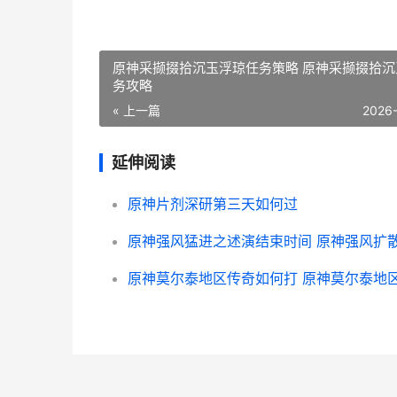
原神采撷掇拾沉玉浮琼任务策略 原神采撷掇拾沉
务攻略
« 上一篇
2026
延伸阅读
原神片剂深研第三天如何过
原神强风猛进之述演结束时间 原神强风扩