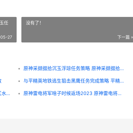
玉任
没有了！
-05-27
下一篇 
原神采撷掇拾沉玉浮琼任务策略 原神采撷掇拾沉玉任务攻略
散
与平精英地铁逃生狙击黑鹰任务完成策略 平精英地铁逃生冰河禁区
原神莫尔泰地区传奇如何打 原神莫尔泰地区水下怎么进入
原神雷电将军啥子时候返场2023 原神雷电将军什么位置