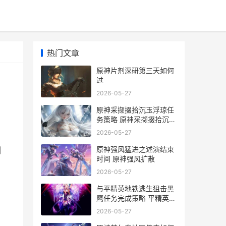
热门文章
原神片剂深研第三天如何
过
2026-05-27
原神采撷掇拾沉玉浮琼任
务策略 原神采撷掇拾沉玉
任务攻略
2026-05-27
原神强风猛进之述演结束
剂
时间 原神强风扩散
2026-05-27
与平精英地铁逃生狙击黑
鹰任务完成策略 平精英地
铁逃生冰河禁区
2026-05-27