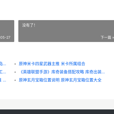
没有了！
-05-27
下一篇 
原神鸣弦列岛最后三个宝箱在哪里 原神鸣神岛怎么过
原神米卡四星武器主推 米卡所属组合
原神神工天巧活动主题第三关如何过 原神神工天巧活动攻略
《英雄联盟手游》库奇装备搭配攻略 库奇出装技巧攻略
原神克洛琳德突破材料幽光星星采集路线主推 原神克洛琳德突破加多少暴击
原神玄月宝箱位置说明 原神玄月宝箱位置大全