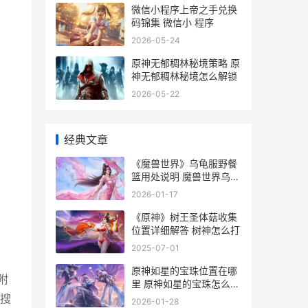
微信小程序上帝之手兑换
码锦集 微信小 程序
2026-05-24
原神无郁稠林秘境策略 原
神无郁稠林秘境怎么解锁
2026-05-22
经典文章
《魔兽世界》乌龟服野餐
篮用处说明 魔兽世界乌特
加德城堡怎么去
2026-01-17
《原神》树王圣体菇收集
位置详细解答 树神怎么打
2025-07-01
原神如星的宝珠位置在哪
附
里 原神如星的宝珠怎么获
得
成搜
2026-01-28