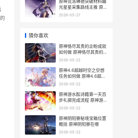
原神克洛琳德突破材料幽
光星星采集路线主推 原神
后
克洛琳德突破加多少暴击
2026-05-27
的
猜你喜欢
原神恪尽其责的企盼成就
如何做 原神恪尽其责的句
子
2026-05-22
原神4.6超越时空之空想
任务如何做 原神4.6超越
时空之空想
2026-05-22
原神游水酝诗籍第一天百
步礼掷完成流程 原神游水
酝诗籍壁纸
2026-05-22
原神阴阳寮秘境宝箱位置
概括 原神阴阳寮在哪
2026-05-22