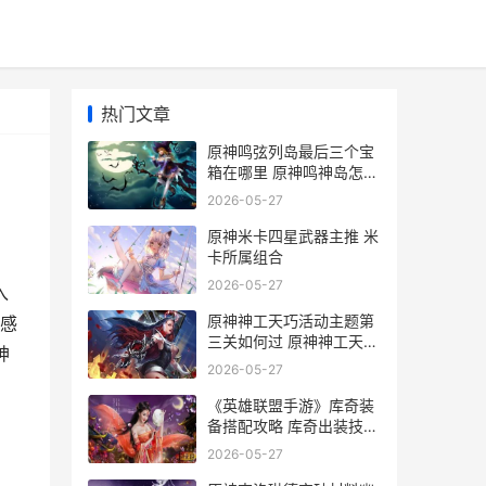
热门文章
原神鸣弦列岛最后三个宝
箱在哪里 原神鸣神岛怎么
过
2026-05-27
原神米卡四星武器主推 米
卡所属组合
2026-05-27
入
原神神工天巧活动主题第
感
三关如何过 原神神工天巧
神
活动攻略
2026-05-27
《英雄联盟手游》库奇装
备搭配攻略 库奇出装技巧
攻略
2026-05-27