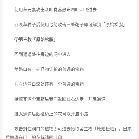
使用草元素攻击众叶觉蕊散布四叶印飞过去
召唤草种子后使用弓箭攻击三处靶子即可解锁「原始松脂」
③第三枚「原始松脂」
回到通道处往旁边的洞中进去
岔路口有一处怪物守护的普通的宝箱
往左边洞口深处还有一个普通的宝箱
拾取完俩个宝箱后我们返回往右边走，开启通道
进入通道后触碰边上的花可以开启小路
攻击封住洞口的植物即可进去拾取第三枚「原始松脂」，出来
后触碰在门口的花解锁四叶印