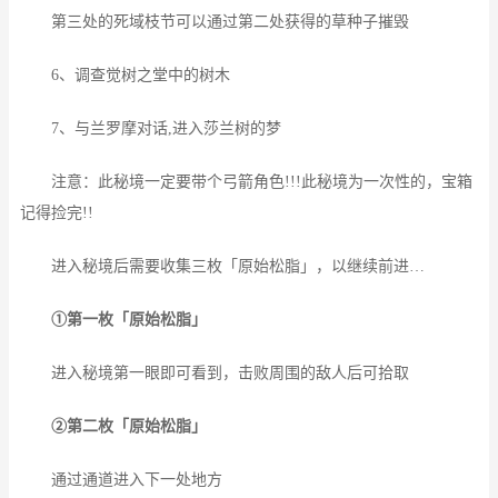
第三处的死域枝节可以通过第二处获得的草种子摧毁
6、调查觉树之堂中的树木
7、与兰罗摩对话,进入莎兰树的梦
注意：此秘境一定要带个弓箭角色!!!此秘境为一次性的，宝箱
记得捡完!!
进入秘境后需要收集三枚「原始松脂」，以继续前进…
①第一枚「原始松脂」
进入秘境第一眼即可看到，击败周围的敌人后可拾取
②第二枚「原始松脂」
通过通道进入下一处地方