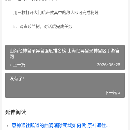
用三枚打开大门后击败其中的敌人即可完成秘境
8、调查莎兰树，对话后完成任务
山海经神兽录异兽强度排名榜 山海经异兽录神兽区手游官
网
« 上一篇
2026-05-28
没有了！
下一篇 »
延伸阅读
原神通往黯道的曲调消除死域如何做 原神通往深渊