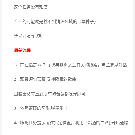
这个任务没有难度
唯一的可能就是找不到消灭死域的〈草种子〉
所以开始寻找吧
通关流程
1、前往指定地点,寻找与觉树之堂有关的线索，与兰罗摩对话
2、观察须弥蔷薇,寻找隐藏的歌曲
围着蔷薇转直到所有的蔷薇都发光即可
3、依照蔷薇的图形,弹奏乐曲
4、跟随任务提示前往指定位置，利用「黯道的曲调],开启通路