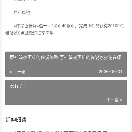
巨石肩铠
4件绿色装备4选一，2金币40银币，完成该任务获得20100点
经验250点战歌远征军声望。
原神暗夜英雄的传说策略 原神暗夜英雄的传说冰雾花在哪
« 上一篇
2026-06-01
没有了！
下一篇 »
延伸阅读