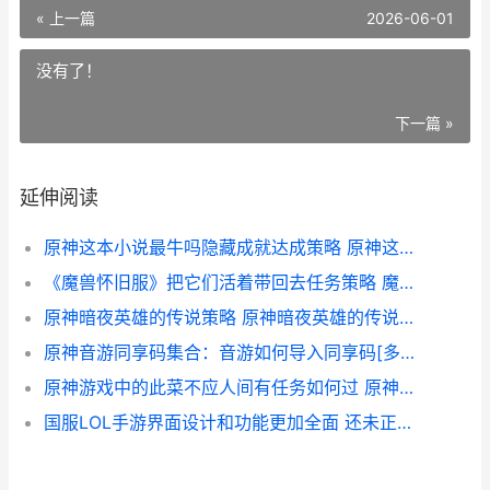
« 上一篇
2026-06-01
没有了！
下一篇 »
延伸阅读
原神这本小说最牛吗隐藏成就达成策略 原神这本小说真好看
《魔兽怀旧服》把它们活着带回去任务策略 魔兽怀旧服60版本
原神暗夜英雄的传说策略 原神暗夜英雄的传说冰雾花在哪
原神音游同享码集合：音游如何导入同享码[多图] 原神音游同享码怎么用
原神游戏中的此菜不应人间有任务如何过 原神获取游戏灰色
国服LOL手游界面设计和功能更加全面 还未正式上线就完爆国际服