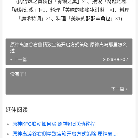
(内含风之翼装扮「肴馔之翼」×1、摆设「奇趣地毯—
「纸牌幻戏」]×1、料理「美味的膨膨冰淇淋」×1、料理
「魔术特调」×1、料理「美味的酥酥羊角包」×1)
原神离渡谷右侧精致宝箱开启方式策略 原神离岛那里怎么
过
« 上一篇
2026-06-02
没有了！
下一篇 »
延伸阅读
原神KFC联动如何买 原神kfc联动教程
原神离渡谷右侧精致宝箱开启方式策略 原神离岛那里怎么过