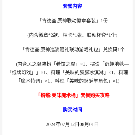
套餐内容
「肯德基|原神联动徽章套装」1份
(内含徽章*2款、相卡*1张、联动杯套*1个)
「肯德基|原神巡演赠礼联动游戏礼包」兑换码1个
(内含风之翼装扮「肴馔之翼」×1、摆设「奇趣地毯—
「纸牌幻戏」」×1、料理「美味的膨膨冰淇淋」×1、料理
「魔术特调」×1、料理「美味的酥酥羊角包」×1)
「锵锵!美味魔术桶」套餐购买攻略
购买时间
2024年07月12日08月01日