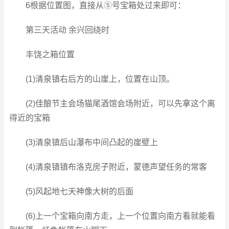
6根据位置图，直接从⑤号宝箱处过来即可：
第三天活动 余兴回绕时
丰饶之箱位置
(1)清泉镇右后方的山崖上，位置在山顶。
(2)佳酿节主会场猫尾酒馆会场附近，可以先拿这个离
得近的宝箱
(3)清泉镇后山瀑布中间凸起的崖壁上
(4)清泉镇镇布洛克房子附近，蒙德声望任务的常客
(5)风起地七天神像大树的后面
(6)上一个宝箱向南方走，上一个位置向南方看就能看