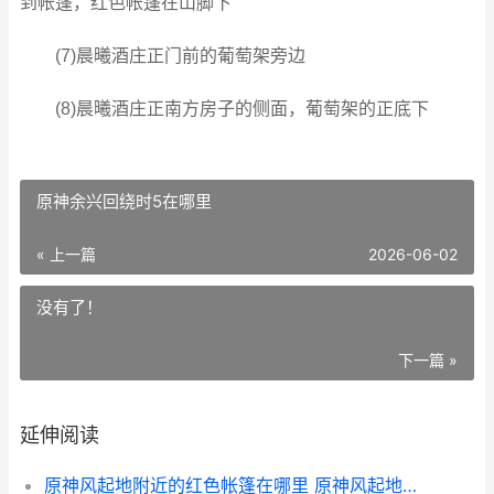
到帐篷，红色帐篷在山脚下
(7)晨曦酒庄正门前的葡萄架旁边
(8)晨曦酒庄正南方房子的侧面，葡萄架的正底下
原神余兴回绕时5在哪里
« 上一篇
2026-06-02
没有了！
下一篇 »
延伸阅读
原神风起地附近的红色帐篷在哪里 原神风起地右边传送点附近宝箱