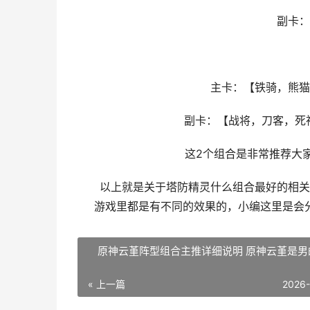
副卡：【
主卡：【铁骑，熊猫，
副卡：【战将，刀客，死神，
这2个组合是非常推荐大家
以上就是关于塔防精灵什么组合最好的相关搭
游戏里都是有不同的效果的，小编这里是会
原神云堇阵型组合主推详细说明 原神云堇是男
« 上一篇
2026