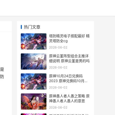
热门文章
塔防精灵啥子搭配最好 精
灵塔防全cg
2026-06-02
原神云堇阵型组合主推详
细说明 原神云堇是男的吗
2026-06-02
是
原神10月24日兑换码
防
2023 原神兑换码10月大
全原神兑换码怎么用
2026-06-02
原神愚人者人愚之策略 原
神愚人者人愚人的意思
2026-06-02