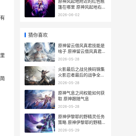
原神风起地附近的红色帐
篷在哪里 原神风起地右边
传送点附近宝箱
2026-06-02
有
猜你喜欢
原神留云借风真君技能是
啥子 原神留云借风真君六
里
个火柱激活顺序
2026-05-28
火影最后之战兑换码锦集
火影忍者最后的战争全攻
简
略
2026-05-28
原神气息之间权能如何获
取 原神跟随气息
2026-05-28
原神伊黎耶的野精灵任务
策略 原神伊黎耶的野精灵
愤怒怎么打
2026-05-29