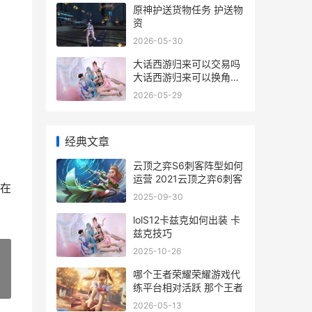
原神护送货物任务 护送物
资
2026-05-30
大话西游归来可以交易吗
大话西游归来可以换角色
吗
2026-05-29
经典文章
云顶之弈S6刺客阵型如何
运营 2021云顶之弈6刺客
在
2025-09-30
lolS12卡兹克如何出装 卡
兹克技巧
2025-10-26
哪个王者荣耀荣耀游戏代
»
练平台相对活跃 那个王者
2026-05-13