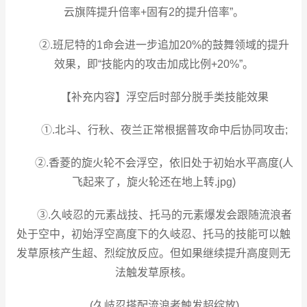
云旗阵提升倍率+固有2的提升倍率”。
②.班尼特的1命会进一步追加20%的鼓舞领域的提升
效果，即“技能内的攻击加成比例+20%”。
【补充内容】浮空后时部分脱手类技能效果
①.北斗、行秋、夜兰正常根据普攻命中后协同攻击;
②.香菱的旋火轮不会浮空，依旧处于初始水平高度(人
飞起来了，旋火轮还在地上转.jpg)
③.久岐忍的元素战技、托马的元素爆发会跟随流浪者
处于空中，初始浮空高度下的久岐忍、托马的技能可以触
发草原核产生超、烈绽放反应。但如果继续提升高度则无
法触发草原核。
(久岐忍搭配流浪者触发超绽放)