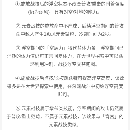
①.施放战技后的浮空状态不改变普攻/重击的附着强度
(仍为弱风)，具有对空/对地的能力。
②.元素战技的施放命中不产球，后续浮空期间的普攻
命中敌人产生1颗风元素微粒，冷却时间为2秒。
③.浮空期间的「空居力」将代替体力条，浮空期间已
消耗的体力值仍可正常回复体力，在大世界探索中可以循
环利用冲刺、战技浮空交替跑图。
④.施放战技后点按/长按跳跃键可提高浮空高度，该效
果多是在大世界探索中使用，在深渊战斗中初始浮空高度
即可。
⑤.元素战技属于增益类技能，浮空期间的攻击仍然属
于普攻/重击范畴，不属于元素战技，该效果与「宵宫」的
元素战技类似。