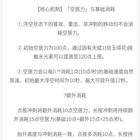
【核心机制】「空居力」与基础消耗
①.浮空状态下的普攻、重击、非冲刺的移动均不会消
耗空居力。
②.初始空居力为100点，通过固有天赋1(拾玉得花)接
触水元素可以提高至120点上限。
③.空居力会以每0.**消耗1点(10点/秒)的基础速度自然
衰减，初始最大浮空时间为10秒，最大可提升值12秒。
?额外消耗
点按冲刺将额外消耗10点空居力，长按冲刺将持续额
外消耗15点空居力(基础10点+额外15点=25点/秒)。
抬升高度与冲刺消耗一致，点按多消耗10点，长按持