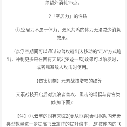
续额外消耗15点。
?「空居力」的性质
①.空居力不属于体力，双风共鸣的体力无法减少消耗
效果。
②.浮空期间可以通过边普攻输出边移动的“走A”方式输
出，冲刺更多是在固有天赋2(梦迹一风)效果可以触发时，
或者规避敌人攻击时使用。
【伤害机制】元素战技增幅的结算
元素战技开启后对流浪者普攻、重击的增幅与宵宫类
似(如下图)：
【注】①.云堇的固有天赋2(莫从恒蹊)会根据队内元素
类型数量进一步提高飞云旗阵的提升倍率，即“技能内的飞