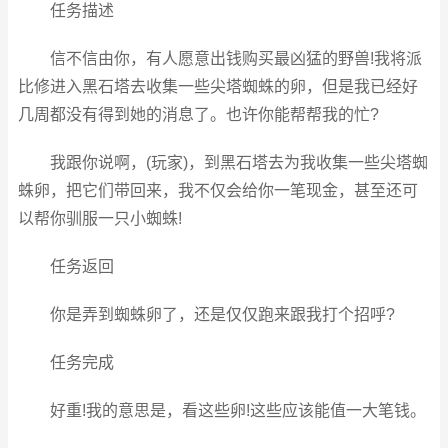
任务描述
信不信由你，有人愿意出钱购买最凶猛的野兽!我将派
比修进入黑石塔去收集一些尖塔蜘蛛的卵，但是我已经好
几周都没有得到她的消息了。也许你能帮帮我的忙?
我跟你说啊，(玩家)，到黑石塔去为我收集一些尖塔蜘
蛛卵，把它们带回来，我不仅会给你一笔现金，甚至还可
以帮你驯服一只小蜘蛛!
任务返回
你是弄到蜘蛛卵了，还是仅仅跑来跟我打个招呼?
任务完成
好重!我的意思是，看这些卵!这些应该能值一大笔钱。