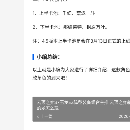
1、上半卡池：千织、荒泷一斗
2、下半卡池：那维莱特、枫原万叶。
注：4.5版本上半卡池是会在3月13日正式的上
小编总结：
以上就是小编为大家进行了详细介绍，这款角色
款角色的到来吧！
云顶之弈S7玉龙EZ阵型装备组合主推 云顶之弈
的龙怎么玩
« 上一篇
2026