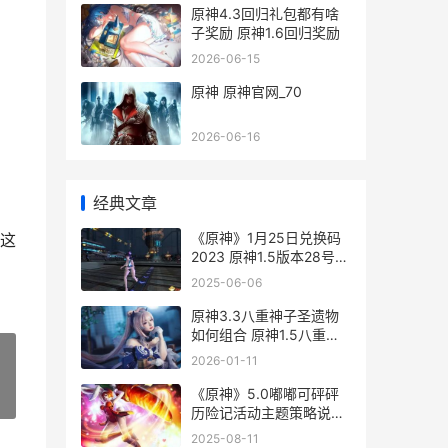
原神4.3回归礼包都有啥
子奖励 原神1.6回归奖励
2026-06-15
原神 原神官网_70
2026-06-16
经典文章
《原神》1月25日兑换码
这
2023 原神1.5版本28号几
点
2025-06-06
原神3.3八重神子圣遗物
如何组合 原神1.5八重神
子
2026-01-11
《原神》5.0嘟嘟可砰砰
»
历险记活动主题策略说明
原神嘟嘟!大冒险
2025-08-11