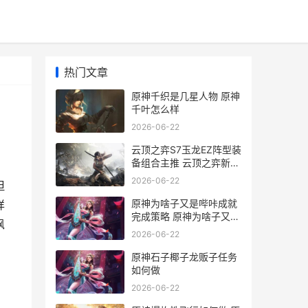
热门文章
原神千织是几星人物 原神
千叶怎么样
2026-06-22
云顶之弈S7玉龙EZ阵型装
备组合主推 云顶之弈新版
本的龙怎么玩
2026-06-22
但
原神为啥子又是哔咔成就
详
完成策略 原神为啥子又是
枫
新手
2026-06-22
原神石子椰子龙贩子任务
如何做
2026-06-22