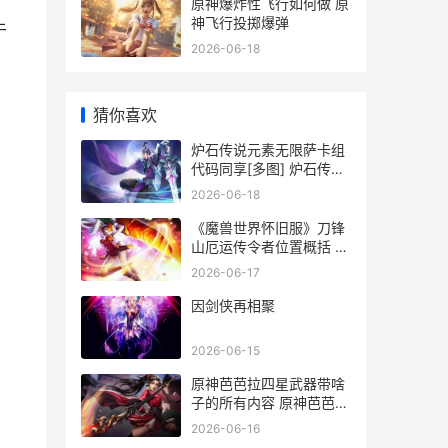
原神爆炸性飞行如何做 原
神飞行投掷爆弹
于
2026-06-18
猜你喜欢
炉石传说元素无限萨卡组
代码同享[多图] 炉石传说
元素法2021
2026-06-18
《魔兽世界怀旧服》刀锋
山厄运传令者位置概括 魔
兽世界怀旧服巫妖王之怒
2026-06-17
因剑侠再相聚
2026-06-15
原神芭芭拉四星武器带啥
子的所有内容 原神芭芭拉
四星圣遗物搭配
2026-06-16