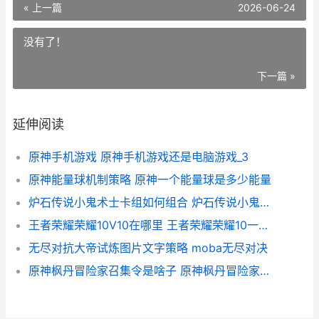
« 上一篇
2026-06-24
没有了！
下一篇 »
延伸阅读
原神手机游戏 原神手机游戏还是电脑游戏_3
原神能量球机制策略 原神一个能量球是多少能量
炉石传说小鬼术士卡组如何组合 炉石传说小鬼术士打法
王者荣耀荣耀10V10在哪里 王者荣耀荣耀10一共要充多少钱呢
无尽对抗大帝试炼图片文字策略 moba无尽对决
原神枫丹冒险家召集令是啥子 原神枫丹冒险家召集令