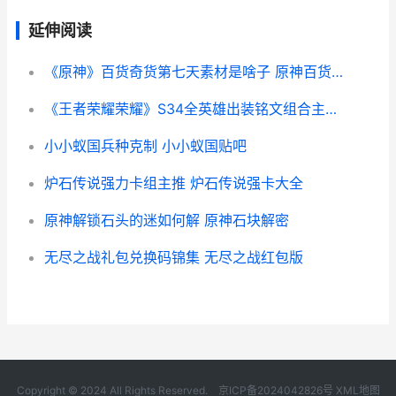
延伸阅读
《原神》百货奇货第七天素材是啥子 原神百货奇货每日刷新时间
《王者荣耀荣耀》S34全英雄出装铭文组合主推集合 王者荣耀荣耀之章命运篇
小小蚁国兵种克制 小小蚁国贴吧
炉石传说强力卡组主推 炉石传说强卡大全
原神解锁石头的迷如何解 原神石块解密
无尽之战礼包兑换码锦集 无尽之战红包版
Copyright © 2024 All Rights Reserved.
京ICP备2024042826号
XML地图