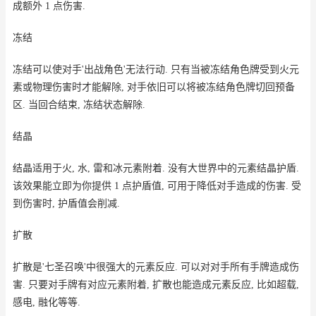
成额外 1 点伤害.
冻结
冻结可以使对手'出战角色'无法行动. 只有当被冻结角色牌受到火元
素或物理伤害时才能解除, 对手依旧可以将被冻结角色牌切回预备
区. 当回合结束, 冻结状态解除.
结晶
结晶适用于火, 水, 雷和冰元素附着. 没有大世界中的元素结晶护盾.
该效果能立即为你提供 1 点护盾值, 可用于降低对手造成的伤害. 受
到伤害时, 护盾值会削减.
扩散
扩散是'七圣召唤'中很强大的元素反应. 可以对对手所有手牌造成伤
害. 只要对手牌有对应元素附着, 扩散也能造成元素反应, 比如超载,
感电, 融化等等.