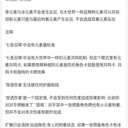
草元素与冰元素不会发生反应, 与大世界一样这两种元素可以共存.
但新元素只能与最后附着元素产生反应, 不会造成双重元素反应
注释
'七圣召唤'中没有元素量标准.
'七圣召唤'中没有大世界中一样的元素共鸣机制. 但这个模式里有元
素共鸣卡, 如果携带两种相同元素属性的角色卡就能使用共鸣卡. 共
鸣卡有独特的卡牌效果.
'穿透伤害'无法被任何护盾阻挡.
'穿透伤害'是一个固定值, 不会受到任何伤害加成效果影响. 比如你
对对手牌触发了 "感电", 对手其中一张预备角色牌也有火元素附着,
但并不会对本次伤害有额外加成.
扩散只会清除'出战角色'身上的附着状态. 如果一张预备角色卡有冰