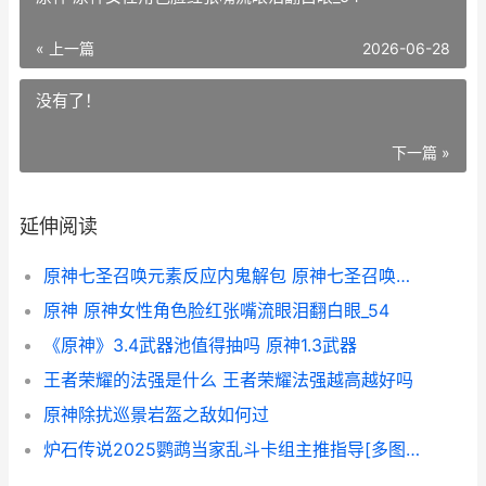
« 上一篇
2026-06-28
没有了！
下一篇 »
延伸阅读
原神七圣召唤元素反应内鬼解包 原神七圣召唤元素怎么打
原神 原神女性角色脸红张嘴流眼泪翻白眼_54
《原神》3.4武器池值得抽吗 原神1.3武器
王者荣耀的法强是什么 王者荣耀法强越高越好吗
原神除扰巡景岩盔之敌如何过
炉石传说2025鹦鹉当家乱斗卡组主推指导[多图] 炉石战棋 鹦鹉