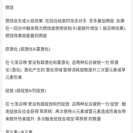
燃烧
燃烧会生成火焰效果, 在回合结束时攻击对手. 至多叠加两层. 如果
在一回合中触发两次燃烧或使用安柏卡(能额外增加 1 层召唤效果),
燃烧效果就能叠到两层.
原激化 (超激化&蔓激化)
在'七圣召唤'里没有超激化和蔓激化. 这两种反应被统一为'原激
化'(激化). 激化产生的'激化领域'能够消耗层数提升三次雷元素或草
元素伤害.
绽放 (超绽放&烈绽放)
在'七圣召唤'里没有超绽放和烈绽放. 这两种反应被统一为'绽放'. 触
发绽放反应会获得'草原核', 再次使用火元素或雷元素造成伤害会带
来额外伤害提升. 多次触发绽放会增加'草原核'的数量.
草元素+冰元素