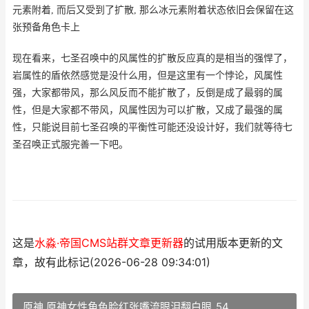
元素附着, 而后又受到了扩散, 那么冰元素附着状态依旧会保留在这
张预备角色卡上
现在看来，七圣召唤中的风属性的扩散反应真的是相当的强悍了，
岩属性的盾依然感觉是没什么用，但是这里有一个悖论，风属性
强，大家都带风，那么风反而不能扩散了，反倒是成了最弱的属
性，但是大家都不带风，风属性因为可以扩散，又成了最强的属
性，只能说目前七圣召唤的平衡性可能还没设计好，我们就等待七
圣召唤正式服完善一下吧。
这是
水淼·帝国CMS站群文章更新器
的试用版本更新的文
章，故有此标记(2026-06-28 09:34:01)
原神 原神女性角色脸红张嘴流眼泪翻白眼_54