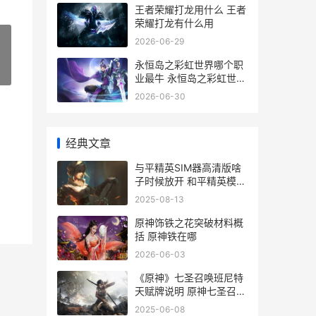
王者荣耀打龙用什么 王者
荣耀打龙有什么用
2026-06-29
永恒岛之彩虹世界哪个职
»
业最牛 永恒岛之彩虹世界
温泉券在哪里得到
2026-06-30
经典文章
与平精英SIM器高清版啥
子时候放开 和平精英模拟
器配置设置
2025-08-13
原神饰铁之花突破材料概
括 原神铁在哪
2026-06-03
《原神》七圣召唤班尼特
天赋牌说明 原神七圣召唤
最强阵容卡组
2025-06-08