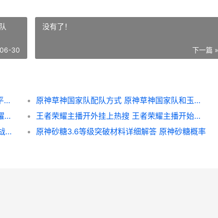
队
没有了！
06-30
下一篇 
正规的与平精英代练接单app有哪些 真的和平精英
原神草神国家队配队方式 原神草神国家队和玉皇队
王者荣耀荣耀S24中单发育诀窍 王者荣耀荣耀王者
王者荣耀主播开外挂上热搜 王者荣耀主播开始用平板了
炉石传说酒馆战棋新玩法说明 炉石传说酒馆战棋阵容推荐
原神砂糖3.6等级突破材料详细解答 原神砂糖概率