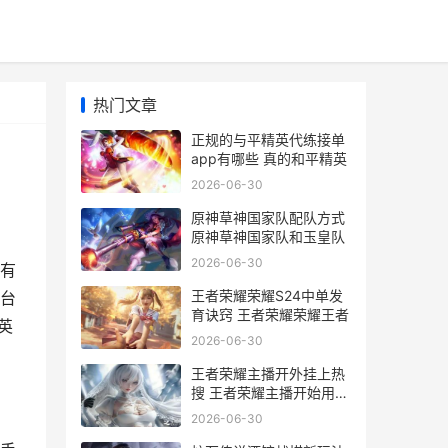
热门文章
正规的与平精英代练接单
app有哪些 真的和平精英
2026-06-30
原神草神国家队配队方式
原神草神国家队和玉皇队
2026-06-30
有
王者荣耀荣耀S24中单发
台
育诀窍 王者荣耀荣耀王者
英
2026-06-30
王者荣耀主播开外挂上热
搜 王者荣耀主播开始用平
板了
2026-06-30