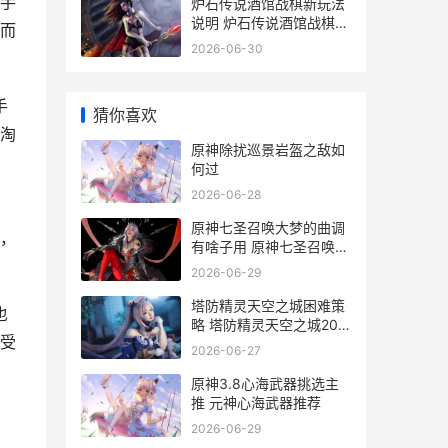
手
炉石传说酒馆战棋新玩法
说明 炉石传说酒馆战棋阵
而
容推荐
2026-06-30
手
猜你喜欢
淘
原神除扰巡景岩盔之敌如
何过
2026-06-28
原神七圣召唤大梦的曲调
，
有啥子用 原神七圣召唤大
概有多少玩家
2026-06-29
塔防精灵天空之城困难策
也
略 塔防精灵天空之城20
受
关攻略
2026-06-27
原神3.8心海武器挑选主
推 元神心海武器推荐
2026-06-29