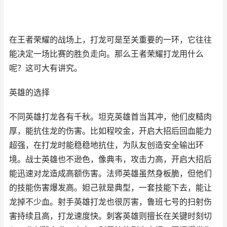
在王者荣耀的战场上，打龙可是至关重要的一环，它往往
能决定一场比赛的胜负走向。那么王者荣耀打龙用什么
呢？这可大有讲究。
英雄的选择
不同英雄打龙各有千秋。坦克英雄首当其冲，他们皮糙肉
厚，能抗住龙的伤害。比如程咬金，开启大招后回血能力
超强，在打龙时能稳稳地抗住，为队友创造安全输出环
境。战士英雄也不逊色，像典韦，攻击力高，开启大招后
能迅速对龙造成高额伤害。法师英雄虽然身板脆，但他们
的技能伤害爆发高。妲己就是典型，一套技能下去，能让
龙掉不少血。射手英雄打龙也很厉害，鲁班七号的扫射伤
害持续且高，打龙速度快。刺客英雄则擅长在关键时刻切