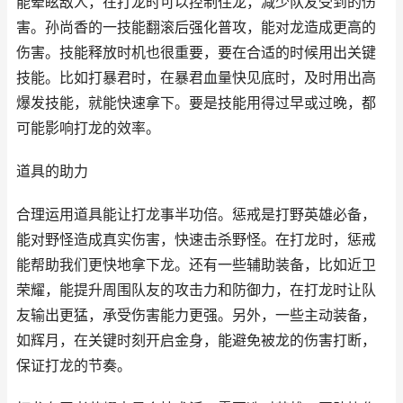
能晕眩敌人，在打龙时可以控制住龙，减少队友受到的伤
害。孙尚香的一技能翻滚后强化普攻，能对龙造成更高的
伤害。技能释放时机也很重要，要在合适的时候用出关键
技能。比如打暴君时，在暴君血量快见底时，及时用出高
爆发技能，就能快速拿下。要是技能用得过早或过晚，都
可能影响打龙的效率。
道具的助力
合理运用道具能让打龙事半功倍。惩戒是打野英雄必备，
能对野怪造成真实伤害，快速击杀野怪。在打龙时，惩戒
能帮助我们更快地拿下龙。还有一些辅助装备，比如近卫
荣耀，能提升周围队友的攻击力和防御力，在打龙时让队
友输出更猛，承受伤害能力更强。另外，一些主动装备，
如辉月，在关键时刻开启金身，能避免被龙的伤害打断，
保证打龙的节奏。