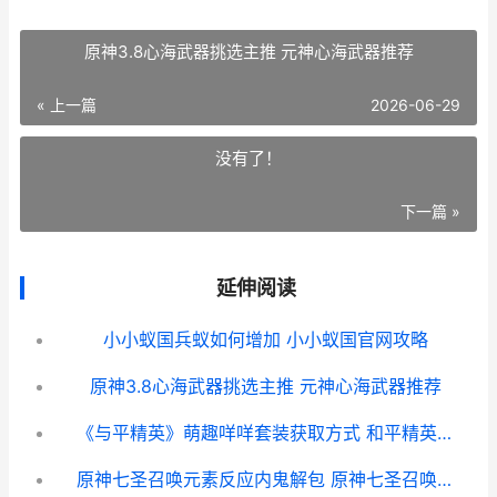
原神3.8心海武器挑选主推 元神心海武器推荐
« 上一篇
2026-06-29
没有了！
下一篇 »
延伸阅读
小小蚁国兵蚁如何增加 小小蚁国官网攻略
原神3.8心海武器挑选主推 元神心海武器推荐
《与平精英》萌趣咩咩套装获取方式 和平精英萌萌的昵称
原神七圣召唤元素反应内鬼解包 原神七圣召唤元素怎么打