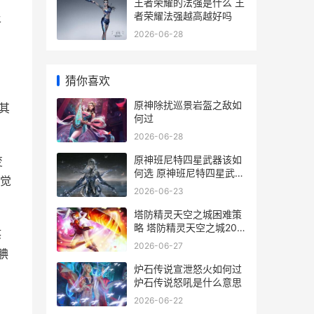
王者荣耀的法强是什么 王
者荣耀法强越高越好吗
平
2026-06-28
猜你喜欢
原神除扰巡景岩盔之敌如
其
何过
2026-06-28
原神班尼特四星武器该如
变
何选 原神班尼特四星武器
觉
怎么获得
2026-06-23
塔防精灵天空之城困难策
略 塔防精灵天空之城20
憨
关攻略
2026-06-27
腆
炉石传说宣泄怒火如何过
炉石传说怒吼是什么意思
2026-06-22