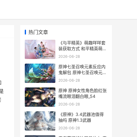
热门文章
《与平精英》萌趣咩咩套
装获取方式 和平精英萌萌
的昵称
2026-06-28
原神七圣召唤元素反应内
鬼解包 原神七圣召唤元素
怎么打
2026-06-28
和
原神 原神女性角色脸红张
是
嘴流眼泪翻白眼_54
套
2026-06-28
《原神》3.4武器池值得
抽吗 原神1.3武器
2026-06-28