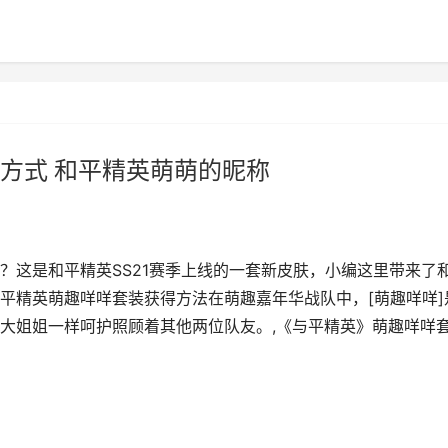
方式 和平精英萌萌的昵称
？这是和平精英SS21赛季上线的一套新皮肤，小编这里带来了
平精英萌趣咩咩套装获得方法在萌趣嘉年华战队中，[萌趣咩咩]
大姐姐一样呵护照顾着其他两位队友。,《与平精英》萌趣咩咩