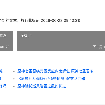
的文章，故有此标记(2026-06-28 09:40:31)
素怎
没有了！
-06-28
下一篇 
《与平精英》萌趣咩咩套装获取方式 和平精英萌萌的昵称
原神七圣召唤元素反应内鬼解包 原神七圣召唤元素怎么打
4
《原神》3.4武器池值得抽吗 原神1.3武器
好吗
原神除扰巡景岩盔之敌如何过