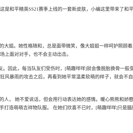
这是和平精英SS21赛季上线的一套新皮肤，小编这里带来了和
温柔的大姐。她性格随和，总是面带微笑，像大姐姐一样呵护照顾着
场上面对对手，也不会主动出击。
友。因此，每当队友们受伤时，[萌趣咩咩]就会像脱胎换骨一般
狂风暴雨的攻击之后，再看到她平常温柔软萌的样子，就会不自
过的人， 她不爱说话，但会用行动表达她的感情。暖心熊熊和娇
亲手打造萌萌吉祥物队服。 在她们欣喜不已时，[萌趣咩咩]只是腼