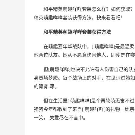
和平精英萌趣咩咩套装怎么样？如何获取？
精英萌趣咩咩套装获得方法，快来看看吧！
和平精英萌趣咩咩套装获得方法
在萌趣嘉年华战队中，[ 萌趣咩咩]是最
他两位队友。她从不愿意伤害他人，即使是在赛
但[萌趣咩咩]也决不允许有人伤害自己的队
身赛场梦魇。每个战场上的对手，在见识过她如
的背脊-凉。
但在生活里[ 萌趣咩咩]是个再软萌无害不
猪猪今年都收到了来自[ 萌趣咩咩]的礼物一她
一笑， 关爱尽在不言中。