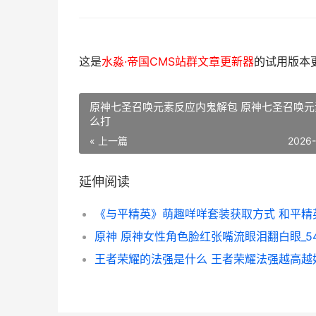
这是
水淼·帝国CMS站群文章更新器
的试用版本更新
原神七圣召唤元素反应内鬼解包 原神七圣召唤元
么打
« 上一篇
2026
延伸阅读
原神 原神女性角色脸红张嘴流眼泪翻白眼_5
王者荣耀的法强是什么 王者荣耀法强越高越