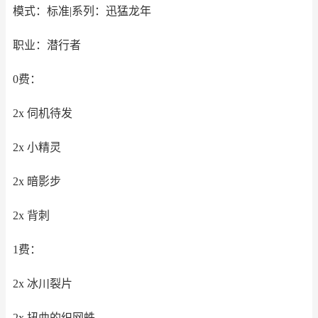
模式：标准|系列：迅猛龙年
职业：潜行者
0费：
2x 伺机待发
2x 小精灵
2x 暗影步
2x 背刺
1费：
2x 冰川裂片
2x 扭曲的织网蛛