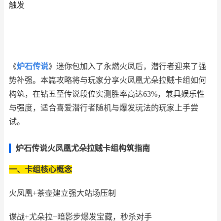
触发
《
炉石传说
》迷你包加入了永燃火凤后，潜行者迎来了强
势补强。本篇攻略将与玩家分享火凤凰尤朵拉贼卡组如何
构筑，在钻五至传说段位实测胜率高达63%，兼具娱乐性
与强度，适合喜爱潜行者随机与爆发玩法的玩家上手尝
试。
炉石传说火凤凰尤朵拉贼卡组构筑指南
一、卡组核心概念
火凤凰+茶壶建立强大站场压制
谍战+尤朵拉+暗影步爆发宝藏，秒杀对手