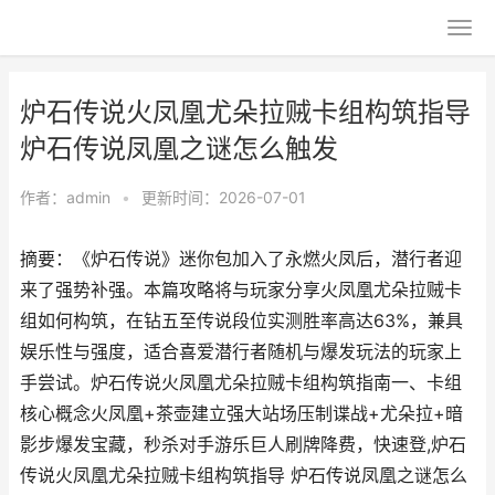
炉石传说火凤凰尤朵拉贼卡组构筑指导
炉石传说凤凰之谜怎么触发
作者：
admin
•
更新时间：2026-07-01
摘要：《炉石传说》迷你包加入了永燃火凤后，潜行者迎
来了强势补强。本篇攻略将与玩家分享火凤凰尤朵拉贼卡
组如何构筑，在钻五至传说段位实测胜率高达63%，兼具
娱乐性与强度，适合喜爱潜行者随机与爆发玩法的玩家上
手尝试。炉石传说火凤凰尤朵拉贼卡组构筑指南一、卡组
核心概念火凤凰+茶壶建立强大站场压制谍战+尤朵拉+暗
影步爆发宝藏，秒杀对手游乐巨人刷牌降费，快速登,炉石
传说火凤凰尤朵拉贼卡组构筑指导 炉石传说凤凰之谜怎么