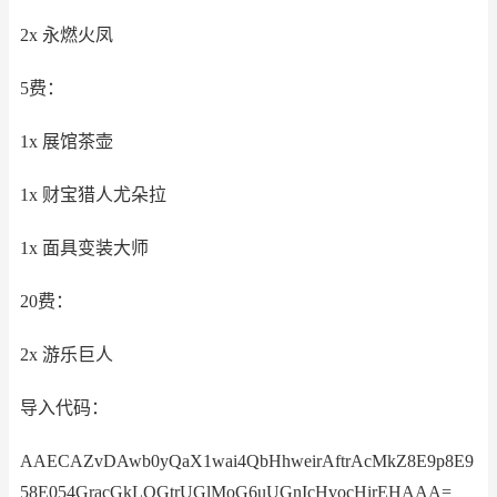
2x 永燃火凤
5费：
1x 展馆茶壶
1x 财宝猎人尤朵拉
1x 面具变装大师
20费：
2x 游乐巨人
导入代码：
AAECAZvDAwb0yQaX1wai4QbHhweirAftrAcMkZ8E9p8E9
58E054GracGkLQGtrUGlMoG6uUGnIcHvocHirEHAAA=