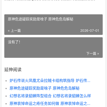
原神危途疑踪奖励是啥子 原神危危岛解秘
« 上一篇
2026-07-01
没有了！
下一篇 »
延伸阅读
炉石传说火凤凰尤朵拉贼卡组构筑指导 炉石传说凤凰之谜怎么触发
原神危途疑踪奖励是啥子 原神危危岛解秘
幻想名将录貂蝉阵型组合 幻想名将录貂蝉怎么样
原神哀悼命运之疮任务如何做 原神哀悼命运之疮可以联机吗