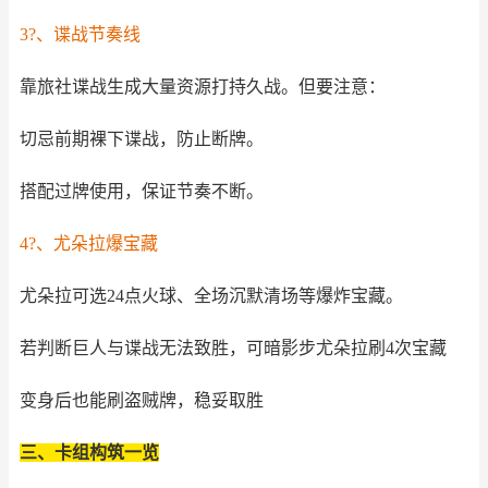
3?、谍战节奏线
靠旅社谍战生成大量资源打持久战。但要注意：
切忌前期裸下谍战，防止断牌。
搭配过牌使用，保证节奏不断。
4?、尤朵拉爆宝藏
尤朵拉可选24点火球、全场沉默清场等爆炸宝藏。
若判断巨人与谍战无法致胜，可暗影步尤朵拉刷4次宝藏
变身后也能刷盗贼牌，稳妥取胜
三、卡组构筑一览