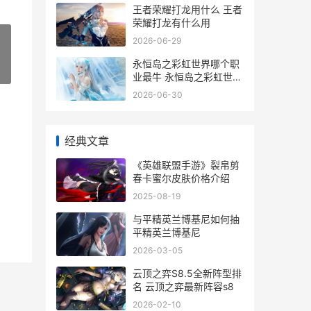
王者荣耀打龙用什么 王者
荣耀打龙有什么用
2026-06-29
永恒岛之彩虹世界哪个职
»
业最牛 永恒岛之彩虹世界
温泉券在哪里得到
2026-06-30
经典文章
《英雄联盟手游》裂帛剪
春卡蜜尔皮肤价格介绍
2025-08-19
与平精英兰博基尼如何抽
平精英兰博基尼
2026-03-05
云顶之弈S8.5全新阵型排
名 云顶之弈最新阵容s8
2026-02-10