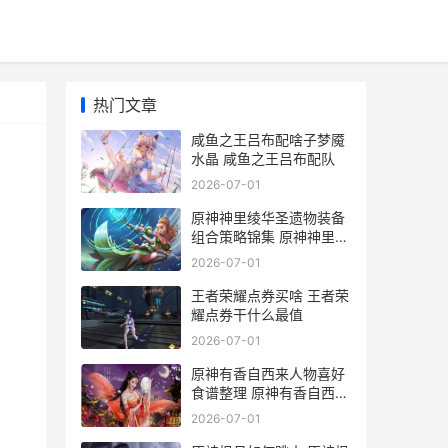
热门文章
咸鱼之王吕布配啥子梦魇
水晶 咸鱼之王吕布配队
2026-07-01
原神神里绫华圣遗物装备
组合策略锦集 原神神里绫
华圣遗物怎么获得
2026-07-01
王者荣耀点券买啥 王者荣
耀点券干什么最值
2026-07-01
原神有香自西来人物喜好
食谱整理 原神有香自西来
活动每个角色喜爱什么
2026-07-01