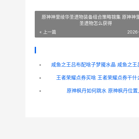
原神神里绫华圣遗物装备组合策略锦集 原神神
圣遗物怎么获得
« 上一篇
2026
咸鱼之王吕布配啥子梦魇水晶 咸鱼之王
王者荣耀点券买啥 王者荣耀点券干什
原神枫丹如何跳水 原神枫丹位置_