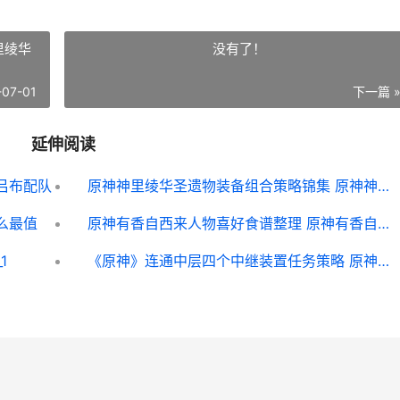
里绫华
没有了！
-07-01
下一篇 
延伸阅读
吕布配队
原神神里绫华圣遗物装备组合策略锦集 原神神里绫华圣遗物怎么获得
么最值
原神有香自西来人物喜好食谱整理 原神有香自西来活动每个角色喜爱什么
1
《原神》连通中层四个中继装置任务策略 原神连线解密原理