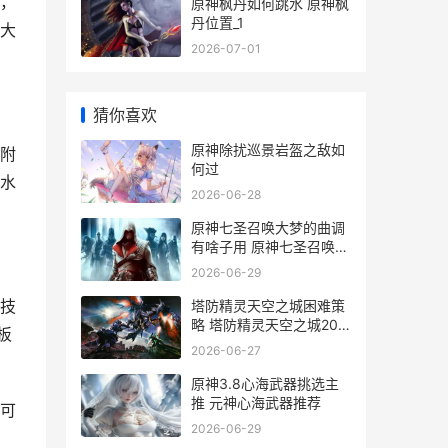
，
原神枫丹如何跳水 原神枫
丹位置_1
大
2026-07-01
猜你喜欢
原神除扰巡景岩盔之敌如
附
何过
水
2026-06-28
原神七圣召唤大梦的曲调
有啥子用 原神七圣召唤大
概有多少玩家
2026-06-29
技
塔防精灵天空之城困难策
略 塔防精灵天空之城20
板
关攻略
2026-06-27
原神3.8心海武器挑选主
推 元神心海武器推荐
可
2026-06-29