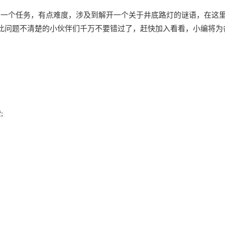
的一个任务，有点难度，涉及到解开一个关于井底路灯的谜语，在这
此问题不清楚的小伙伴们千万不要错过了，赶快加入看看，小编将为
;
。