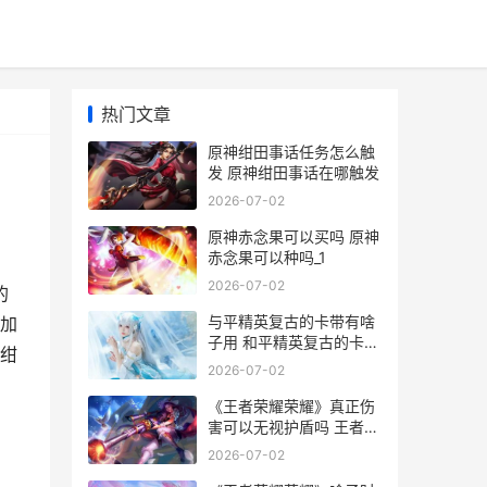
热门文章
原神绀田事话任务怎么触
发 原神绀田事话在哪触发
2026-07-02
原神赤念果可以买吗 原神
赤念果可以种吗_1
2026-07-02
的
与平精英复古的卡带有啥
加
子用 和平精英复古的卡带
神绀
怎么获得
2026-07-02
《王者荣耀荣耀》真正伤
害可以无视护盾吗 王者荣
耀荣耀印记怎么得到
2026-07-02