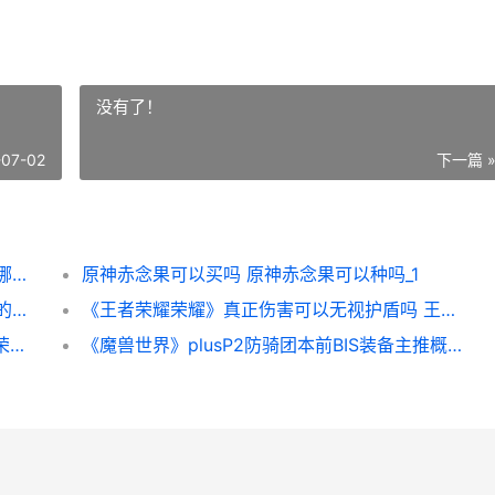
。
没有了！
-07-02
下一篇 
原神绀田事话任务怎么触发 原神绀田事话在哪触发
原神赤念果可以买吗 原神赤念果可以种吗_1
与平精英复古的卡带有啥子用 和平精英复古的卡带怎么获得
《王者荣耀荣耀》真正伤害可以无视护盾吗 王者荣耀荣耀印记怎么得到
《王者荣耀荣耀》啥子时候开S28赛季 王者荣耀荣耀之章命运篇免费观看完整版
《魔兽世界》plusP2防骑团本前BIS装备主推概括 魔兽世界plus版本玩什么职业好