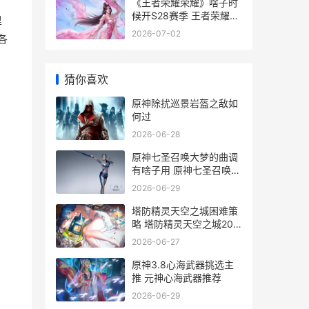
《王者荣耀荣耀》啥子时
候开S28赛季 王者荣耀荣
里
耀之章命运篇免费观看完
2026-07-02
各
整版
猜你喜欢
原神除扰巡景岩盔之敌如
何过
2026-06-28
原神七圣召唤大梦的曲调
有啥子用 原神七圣召唤大
概有多少玩家
2026-06-29
塔防精灵天空之城困难策
略 塔防精灵天空之城20
关攻略
2026-06-27
原神3.8心海武器挑选主
推 元神心海武器推荐
2026-06-29