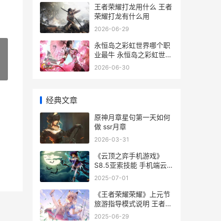
王者荣耀打龙用什么 王者
荣耀打龙有什么用
2026-06-29
永恒岛之彩虹世界哪个职
业最牛 永恒岛之彩虹世界
温泉券在哪里得到
2026-06-30
»
经典文章
原神月章星句第一天如何
做 ssr月章
2026-03-31
《云顶之弈手机游戏》
S8.5亚索技能 手机端云
顶之奕
2025-07-01
《王者荣耀荣耀》上元节
旅游指导模式说明 王者荣
耀荣耀之章
2025-06-29