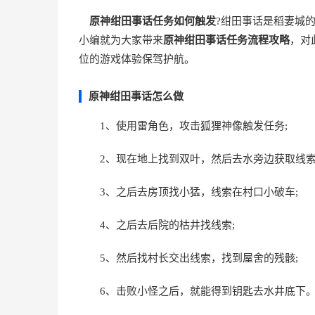
原神绀田事话任务如何触发
?绀田事话是稻妻城
小编就为大家带来
原神绀田事话任务流程攻略
，对
位的游戏体验保驾护航。
原神绀田事话怎么做
1、使用雷角色，攻击狐狸神像触发任务;
2、现在地上找到双叶，然后去水旁边获取线索
3、之后去房顶找小猛，线索在村口小破车;
4、之后去后院的枯井找线索;
5、然后找村长交出线索，找到屋舍的残骸;
6、击败小怪之后，就能得到钥匙去水井底下