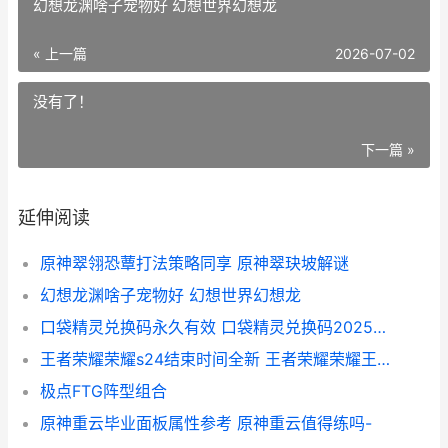
幻想龙渊啥子宠物好 幻想世界幻想龙
« 上一篇
2026-07-02
没有了！
下一篇 »
延伸阅读
原神翠翎恐蕈打法策略同享 原神翠玦坡解谜
幻想龙渊啥子宠物好 幻想世界幻想龙
口袋精灵兑换码永久有效 口袋精灵兑换码2025永久通用
王者荣耀荣耀s24结束时间全新 王者荣耀荣耀王者
极点FTG阵型组合
原神重云毕业面板属性参考 原神重云值得练吗-