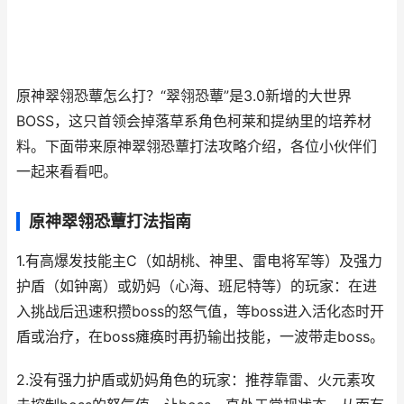
原神翠翎恐蕈怎么打？“翠翎恐蕈”是3.0新增的大世界
BOSS，这只首领会掉落草系角色柯莱和提纳里的培养材
料。下面带来原神翠翎恐蕈打法攻略介绍，各位小伙伴们
一起来看看吧。
原神翠翎恐蕈打法指南
1.有高爆发技能主C（如胡桃、神里、雷电将军等）及强力
护盾（如钟离）或奶妈（心海、班尼特等）的玩家：在进
入挑战后迅速积攒boss的怒气值，等boss进入活化态时开
盾或治疗，在boss瘫痪时再扔输出技能，一波带走boss。
2.没有强力护盾或奶妈角色的玩家：推荐靠雷、火元素攻