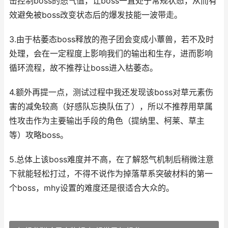
击控制boss的怒气值，让boss一直处于常规状态，从而有
效避免被boss改变状态后的爆发技能一波带走。
3.由于枯萎态boss释放的孢子团会变成小蕈兽，若不及时
处理，会在一定程度上影响我们的输出和生存，进而影响
循环流程，故不推荐让boss进入枯萎态。
4.额外再提一点，测试过程中我还发现该boss对草元素伤
害的减免较高（好感队忘换队伍了），所以不推荐用草属
性攻击作为主要输出手段的角色（提纳里、柯莱、草主
等）攻略boss。
5.总体上该boss难度并不高，在了解怒气机制后稍微注意
下就能轻松打过，不得不说作为掉落草系突破材料的第一
个boss，mhy设置的难度还是很适合大众的。