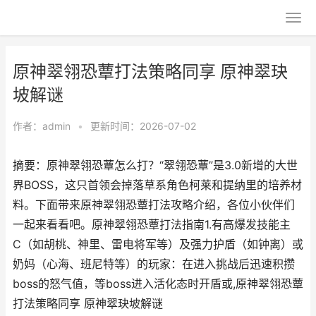
原神翠翎恐蕈打法策略同享 原神翠玦
坡解谜
作者：
admin
•
更新时间：2026-07-02
摘要：原神翠翎恐蕈怎么打？“翠翎恐蕈”是3.0新增的大世
界BOSS，这只首领会掉落草系角色柯莱和提纳里的培养材
料。下面带来原神翠翎恐蕈打法攻略介绍，各位小伙伴们
一起来看看吧。原神翠翎恐蕈打法指南1.有高爆发技能主
C（如胡桃、神里、雷电将军等）及强力护盾（如钟离）或
奶妈（心海、班尼特等）的玩家：在进入挑战后迅速积攒
boss的怒气值，等boss进入活化态时开盾或,原神翠翎恐蕈
打法策略同享 原神翠玦坡解谜