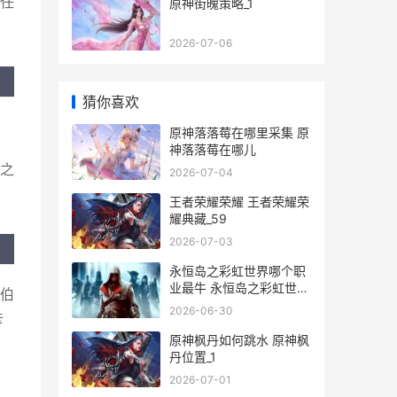
任
原神街魄策略_1
2026-07-06
猜你喜欢
原神落落莓在哪里采集 原
神落落莓在哪儿
之
2026-07-04
王者荣耀荣耀 王者荣耀荣
耀典藏_59
2026-07-03
永恒岛之彩虹世界哪个职
业最牛 永恒岛之彩虹世界
许伯
温泉券在哪里得到
2026-06-30
彦
原神枫丹如何跳水 原神枫
丹位置_1
2026-07-01