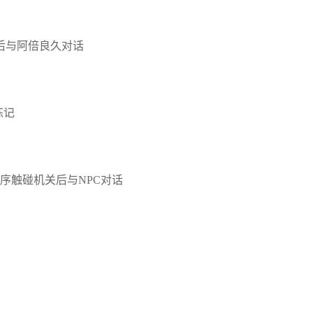
后与阿倍良久对话
炼记
序触碰机关后与NPC对话