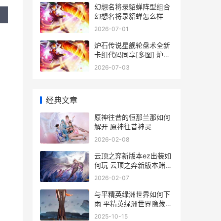
幻想名将录貂蝉阵型组合
幻想名将录貂蝉怎么样
2026-07-01
炉石传说星舰轮盘术全新
卡组代码同享[多图] 炉石
传说舰长几星
2026-07-03
经典文章
原神往昔的恒那兰那如何
解开 原神往昔神灵
2026-02-08
云顶之弈新版本ez出装如
何玩 云顶之弈新版本赌狗
阵容
2026-02-07
与平精英绿洲世界如何下
雨 平精英绿洲世界隐藏玩
法
2025-10-15