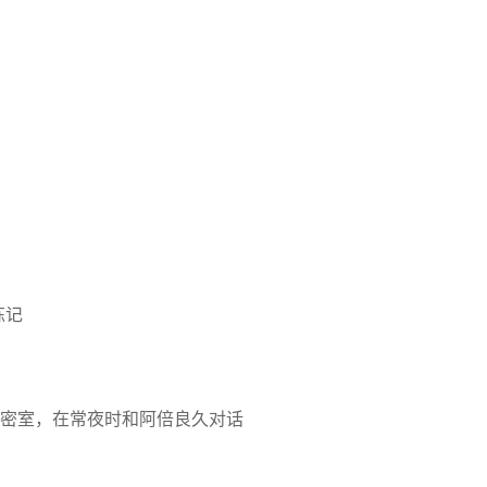
炼记
密室，在常夜时和阿倍良久对话