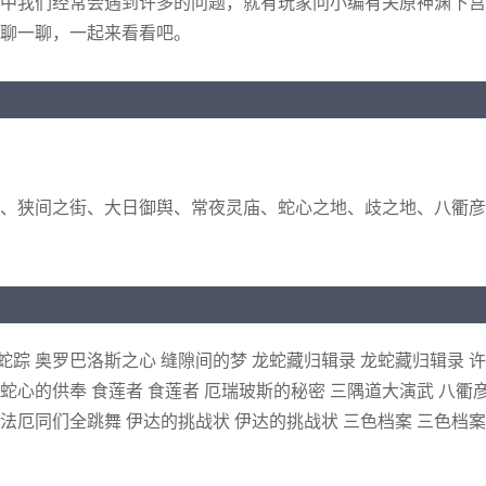
中我们经常会遇到许多的问题，就有玩家问小编有关原神渊下宫
来聊一聊，一起来看看吧。
、狭间之街、大日御舆、常夜灵庙、蛇心之地、歧之地、八衢彦
蛇踪 奥罗巴洛斯之心 缝隙间的梦 龙蛇藏归辑录 龙蛇藏归辑录 
 蛇心的供奉 食莲者 食莲者 厄瑞玻斯的秘密 三隅道大演武 八衢
 法厄同们全跳舞 伊达的挑战状 伊达的挑战状 三色档案 三色档案