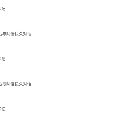
炼记
后与阿倍良久对话
炼记
后与阿倍良久对话
炼记