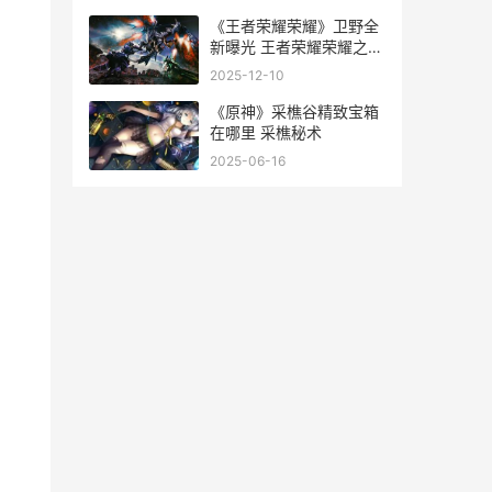
《王者荣耀荣耀》卫野全
新曝光 王者荣耀荣耀之章
命运篇免费观看完整版
2025-12-10
《原神》采樵谷精致宝箱
在哪里 采樵秘术
2025-06-16