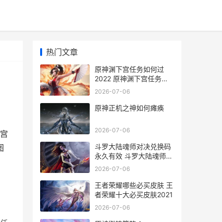
热门文章
原神渊下宫任务如何过
2022 原神渊下宫任务怎
么触发
2026-07-06
原神正机之神如何瘫痪
2026-07-06
宫
斗罗大陆魂师对决兑换码
图
永久有效 斗罗大陆魂师对
决破解版无限钻石
2026-07-06
王者荣耀哪些必买皮肤 王
者荣耀十大必买皮肤2021
2026-07-06