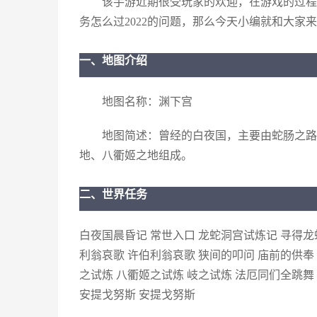
该手游近期很受玩家的欢迎，在游戏的过程
务怎么过2022的问题，那么今天小编就和大家
一、地图介绍
地图名称：渊下宫
地图简述：曾经的白夜国，主要由蛇肠之路
地、八衢姬之地组成。
二、世界任务
白夜国晨昏记 常世入口 龙蛇洞宫试炼记 寻得龙
利翁哀歌 许伯利翁哀歌 狭间的叩问 庙前的供奉
之试炼 八衢姬之试炼 岐之试炼 法厄同们全跳舞
安提戈努斯 安提戈努斯