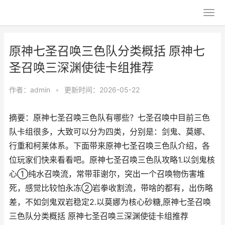
原神七圣召唤三色队分类概括 原神七
圣召唤三深渊使徒卡组推荐
作者：
admin
•
更新时间：2026-05-22
摘要：原神七圣召唤三色队有哪些？七圣召唤中目前三色
队卡组很多，大致可以分为四类，分别是：剑鬼、莫娜、
行重和柯莱体系。下面带来原神七圣召唤三色队介绍，各
位玩家们快来看看吧。原神七圣召唤三色队攻略1.以剑鬼核
心①纯水召唤流，常带菲谢尔，突出一个召唤物伤害堆
死，感觉比较怕永冻②岩拳收割流，带啥的都有，出伤略
差，不如剑鬼双岩稳定2.以莫娜为核心砂糖,原神七圣召唤
三色队分类概括 原神七圣召唤三深渊使徒卡组推荐