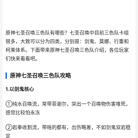
原神七圣召唤三色队有哪些？七圣召唤中目前三色队卡组
很多，大致可以分为四类，分别是：剑鬼、莫娜、行重和
柯莱体系。下面带来原神七圣召唤三色队介绍，各位玩家
们快来看看吧。
原神七圣召唤三色队攻略
1.以剑鬼核心
①纯水召唤流，常带菲谢尔，突出一个召唤物伤害堆死，
感觉比较怕永冻
②岩拳收割流，带啥的都有，出伤略差，不如剑鬼双岩稳
定