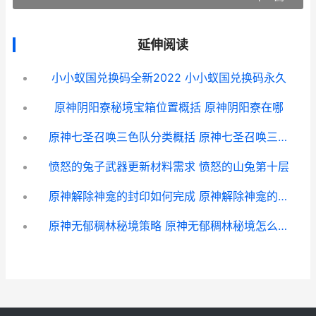
延伸阅读
小小蚁国兑换码全新2022 小小蚁国兑换码永久
原神阴阳寮秘境宝箱位置概括 原神阴阳寮在哪
原神七圣召唤三色队分类概括 原神七圣召唤三深渊使徒卡组推荐
愤怒的兔子武器更新材料需求 愤怒的山兔第十层
原神解除神龛的封印如何完成 原神解除神龛的封印三个地方
原神无郁稠林秘境策略 原神无郁稠林秘境怎么解锁