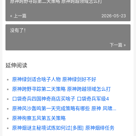
原神跨野寻踪第二天策略 原神跨越领域怎么打
« 上一篇
2026-05-23
没有了！
下一篇 »
延伸阅读
原神绿剑适合啥子人物 原神绿剑好不好
原神跨野寻踪第二天策略 原神跨越领域怎么打
口袋奇兵四国神奇商店买啥子 口袋奇兵军级4
原神风沙轰鸣第一天完成策略有哪些 原神 风啸山坡
原神徇察五风第五关策略
原神烟谜主秘境试炼如何过[多图] 原神烟绯任务