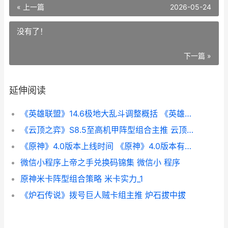
« 上一篇
2026-05-24
没有了！
下一篇 »
延伸阅读
《英雄联盟》14.6极地大乱斗调整概括 《英雄联盟》抗日剧
《云顶之弈》S8.5至高机甲阵型组合主推 云顶之弈s8羁绊一览表
《原神》4.0版本上线时间 《原神》4.0版本有多少
微信小程序上帝之手兑换码锦集 微信小 程序
原神米卡阵型组合策略 米卡实力_1
《炉石传说》拨号巨人贼卡组主推 炉石拔中拔