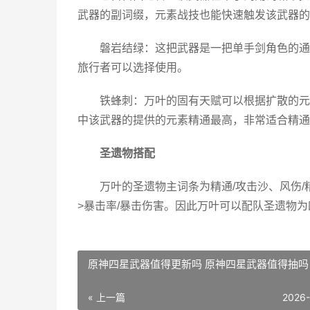
武器的副词缀，元素战技也能快速触发该武器的
磐岩结绿：这把武器是一把单手剑角色的通
旅行
者可以选择使用。
铁蜂刺：万叶的固有天赋可以根据扩散的元
中该武器的提供的元素精通最高，非常适合精通
圣遗物搭配
万叶的圣遗物主词条为精通/攻击沙、风伤/
>暴击率/暴击伤害。因此万叶可以配队圣遗物为四
原神四星武器值得更新吗 原神四星武器值得抽吗
« 上一篇
2026