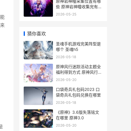
原神岩神瞳采集位置有哪
些 原神岩神瞳收集完有什
么奖励
2026-05-25
能
来
猜你喜欢
圣魂手机游戏完美阵型是
哪个 圣魂h5
2026-05-18
原神风行迷踪活动主题全
福利得到方式 原神风行迷
踪活动一共有几次
2026-05-20
口袋奇兵礼包码2023 口
袋奇兵礼包码兑换在哪里
2026-05-18
《原神》3.6版失落铭文
在哪里 原神3.0
2026-05-20
是