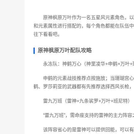
原神
枫原万叶作为一名五星风元素
角色
，以
和元素属性进行搭配的，每个角色都能在队伍中
往下看看吧。
原神枫原万叶配队攻略
永冻队：神鹤万心（神里凌华+申鹤+万叶+
申鹤的元素战技推荐点按施放；当珊瑚宫心
鹤、罗莎莉亚的
武器
都有先推荐选择西风长枪，
雷九万班（雷神+九条裟罗+万叶+班尼特）
“雷九万班”，需命座支持的雷神的主力阵容
该阵容省心的是雷神可以提供回能，可以有