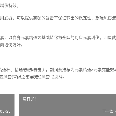
增伤特效。
用武器，可以提供高额的暴击率保证输出的稳定性，想玩风伤流
素，以自身元素精通为基础转化为全队的对应元素增伤。四星武
向增伤万叶。
精通杯、精通/暴伤/暴击头，副词条推荐为元素精通>元素充能效
风套(翠绿之影)或者2风套+2
决斗
。
没有了！
-05-25
下一篇 