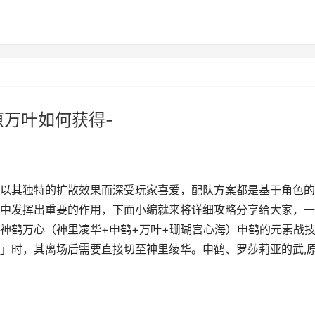
原万叶如何获得-
以其独特的扩散效果而深受玩家喜爱，配队方案都是基于角色的
中发挥出重要的作用，下面小编就来将详细攻略分享给大家，一
神鹤万心（神里凌华+申鹤+万叶+珊瑚宫心海）申鹤的元素战
」时，其离场后需要直接切至神里绫华。申鹤、罗莎莉亚的武,