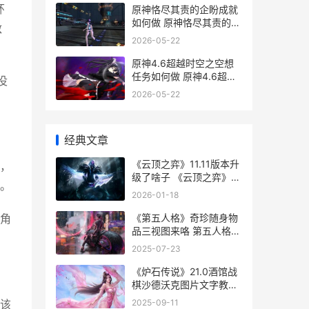
环
原神恪尽其责的企盼成就
如何做 原神恪尽其责的句
敌
子
2026-05-22
原神4.6超越时空之空想
任务如何做 原神4.6超越
没
时空之空想
2026-05-22
经典文章
《云顶之弈》11.11版本升
，
级了啥子 《云顶之弈》-
。
这是哪种类型的游戏-
2026-01-18
《第五人格》奇珍随身物
角
品三视图来咯 第五人格奇
珍时装
2025-07-23
《炉石传说》21.0酒馆战
棋沙德沃克图片文字教程
《炉石传说》21关怎么过
2025-09-11
该