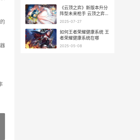
《云顶之弈》新版本升分
阵型未来枪手 云顶之弈新
号红色感叹号玩不了
的
2025-07-27
如何王者荣耀健康系统 王
者荣耀健康系统在哪
器
2025-05-08
率
»