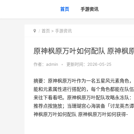
首页
手游资讯
首页
>
手游资讯
原神枫原万叶如何配队 原神枫
作者：
admin
•
更新时间：2026-05-25
摘要：原神枫原万叶作为一名五星风元素角色，
能和元素属性进行搭配的，每个角色都能在队伍
来往下看看吧。原神枫原万叶配队攻略永冻队：
推荐点按施放；当珊瑚宫心海装备「讨龙英杰谭
神枫原万叶如何配队 原神枫原万叶如何获得-