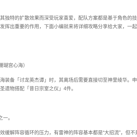
其独特的扩散效果而深受玩家喜爱，配队方案都是基于角色的技
发挥出重要的作用，下面小编就来将详细攻略分享给大家，一起
珊瑚宫心海）
海装备「讨龙英杰谭」时，其离场后需要直接切至神里绫华。申
圣遗物搭配「昔日宗室之仪」4件。
之一。
效缓解阵容循环的压力，有雷神的阵容基本都是“大招流”，但不