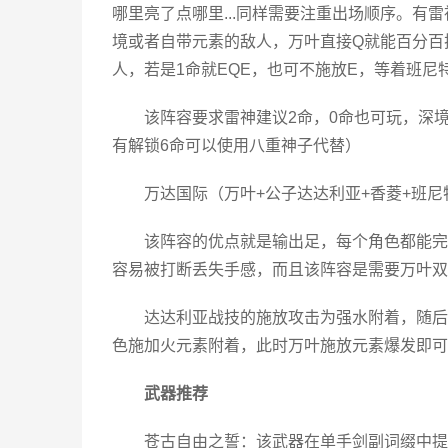
哪里亮了点哪里...同样需要注重出场顺序。有
境或者自带元素的敌人，万叶直接Q就能百分百
人，若是1命就EQE，也可不施放E，等着班尼
该阵容要求雷神建议2命，0命也可玩，深
有解锁6命可以使用八重神子代替）
万达国际（万叶+公子达达利亚+香菱+班尼
该阵容的优点就是输出足，每个角色都能完
容易被打断丢失手感，而且该阵容是需要万叶双
达达利亚战技的施放攻击为强水附着，随后
色施加火元素附着，此时万叶施放元素爆发即可
武器推荐
苍古自由之誓：该武器在单手剑副词缀中提