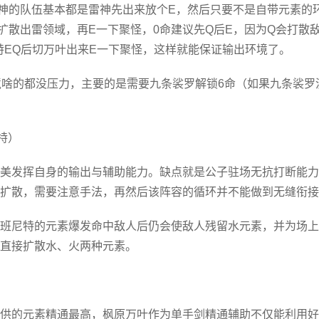
雷神的队伍基本都是雷神先出来放个E，然后只要不是自带元素的
扩散出雷领域，再E一下聚怪，0命建议先Q后E，因为Q会打散
特EQ后切万叶出来E一下聚怪，这样就能保证输出环境了。
境啥的都没压力，主要的是需要九条裟罗解锁6命（如果九条裟罗
特）
美发挥自身的输出与辅助能力。缺点就是公子驻场无抗打断能力
扩散，需要注意手法，再然后该阵容的循环并不能做到无缝衔接
班尼特的元素爆发命中敌人后仍会使敌人残留水元素，并为场上
直接扩散水、火两种元素。
供的元素精通最高，枫原万叶作为单手剑精通辅助不仅能利用好