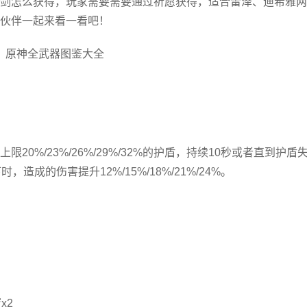
剑怎么获得，玩家需要需要通过祈愿获得，适合雷泽、迪希雅两
伙伴一起来看一看吧！
原神全武器图鉴大全
0%/23%/26%/29%/32%的护盾，持续10秒或者直到护盾
成的伤害提升12%/15%/18%/21%/24%。
x2