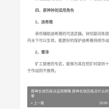
四、原神钟剑适用角色
1、迪希雅
承伤辅助迪希雅的可选武器。钟剑副词条提
丹水下可以生效，能更好的保护迪希雅持续作战
2、雷泽
矿工狼崽的专武，能够为其在挖矿时提供十
于作战则不推荐。
原神长效历练点运用策略 原神长效历练点什么时
零
« 上一篇
2026