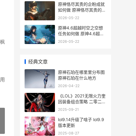
原神恪尽其责的企盼成就
如何做 原神恪尽其责的句
子
2026-05-22
原神4.6超越时空之空想
任务如何做 原神4.6超越
时空之空想
2026-05-22
枫
经典文章
原神石珀在哪里里分布图
原神石珀在什么地方
用
2026-04-22
《LOL》2021无限火力奎
因装备组合策略 二零二一
年英雄联盟无限火力
2025-09-21
lol9.14升级了啥子 lol9.9
版本更新
»
2025-08-27