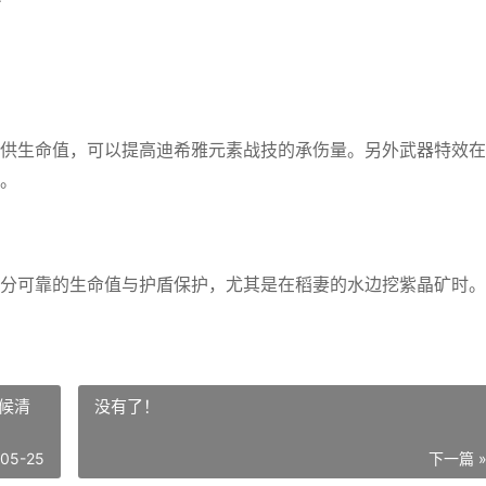
供生命值，可以提高迪希雅元素战技的承伤量。另外武器特效在
。
分可靠的生命值与护盾保护，尤其是在稻妻的水边挖紫晶矿时。
候清
没有了！
-05-25
下一篇 