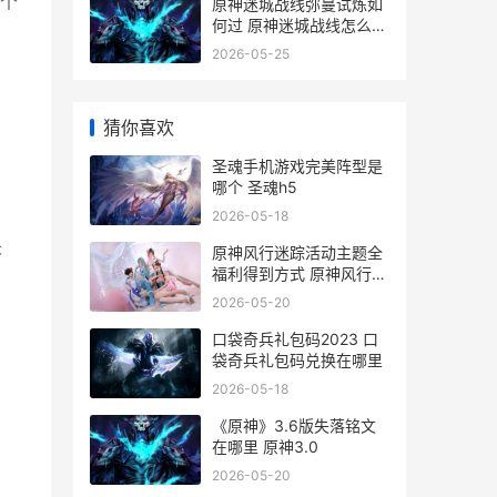
个
原神迷城战线弥蔓试炼如
何过 原神迷城战线怎么激
活符文
2026-05-25
猜你喜欢
圣魂手机游戏完美阵型是
哪个 圣魂h5
2026-05-18
失
原神风行迷踪活动主题全
福利得到方式 原神风行迷
踪活动一共有几次
2026-05-20
口袋奇兵礼包码2023 口
袋奇兵礼包码兑换在哪里
2026-05-18
《原神》3.6版失落铭文
在哪里 原神3.0
2026-05-20