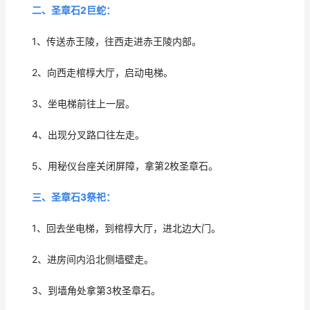
二、圣章石2巨蛇：
1、传送赤王陵，往西走进赤王陵内部。
2、向西走棺椁大厅，启动电梯。
3、坐电梯前往上一层。
4、出现分叉路口往左走。
5、用秘仪台座关闭屏障，拿第2枚圣章石。
三、圣章石3祭祀：
1、回去坐电梯，到棺椁大厅，进北边大门。
2、进房间内沿北侧墙壁走。
3、到墙角处拿第3枚圣章石。