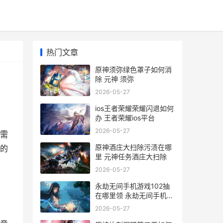
热门文章
原神须弥绿色罩子如何消
除 元神 须弥
2026-05-27
ios王者荣耀荣耀闪退如何
办 王者荣耀ios平台
2026-05-27
需
原神酒庄大扫除污渍在哪
的
里 元神任务酒庄大扫除
2026-05-27
永劫无间手机游戏102抽
在哪里领 永劫无间手机游
戏怎么玩
2026-05-27