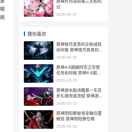
意
原神片剂深研第三天如何
过
相
2026-05-27
挑
猜你喜欢
原神恪尽其责的企盼成就
如何做 原神恪尽其责的句
子
2026-05-22
原神4.6超越时空之空想
任务如何做 原神4.6超越
时空之空想
2026-05-22
原神游水酝诗籍第一天百
步礼掷完成流程 原神游水
酝诗籍壁纸
2026-05-22
原神阴阳寮秘境宝箱位置
概括 原神阴阳寮在哪
2026-05-22