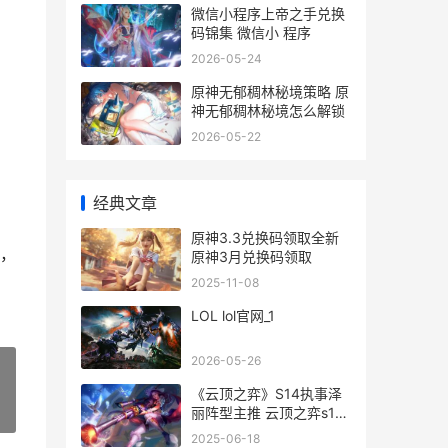
微信小程序上帝之手兑换
码锦集 微信小 程序
2026-05-24
原神无郁稠林秘境策略 原
神无郁稠林秘境怎么解锁
2026-05-22
经典文章
原神3.3兑换码领取全新
，
原神3月兑换码领取
2025-11-08
LOL lol官网_1
2026-05-26
《云顶之弈》S14执事泽
丽阵型主推 云顶之弈s14
»
斗士阵容
2025-06-18