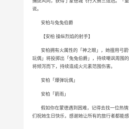
捕捉风向，获得了蒙德城飞行大赛三连冠。「重
说。
安柏与兔兔伯爵
【安柏 操纵烈焰的射手】
安柏拥有火属性的「神之眼」，她擅用弓箭
玩偶」将投掷出「兔兔伯爵」，持续嘲讽周围的
将倾泻而下，持续造成火元素范围伤害。
安柏「爆弹玩偶」
安柏「箭雨」
假如你在蒙德遇到困难，记得去找一位热情
们祝她生日快乐，感谢她让所有的旅行者都能感