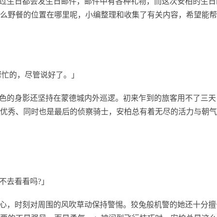
过生日都会发生日邮件，邮件中有各种礼物，而这次安柏的生日
么野餐的位置在哪里呢，小编整理和收集了有关内容，希望能帮
帮忙的，尽管说好了。」
色的身影还坚持在蒙德城内外巡逻。初来乍到的旅客用不了三天
优秀、同时也是最后的侦察骑士，安柏总有着无尽的活力与朝气
不去看看吗?」
心，时刻对周围的风吹草动保持警惕。狡兔般机警的她还十分擅