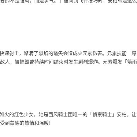
要的不是强风，而是勇气。」被问到飞行技巧时，安柏总是这么
快速射击，聚满了烈焰的箭矢会造成火元素伤害。元素技能「爆
敌人，被摧毁或持续时间结束时发生剧烈爆炸。元素爆发「箭雨
如火的红色少女，她是西风骑士团唯一的「侦察骑士」安柏。让
受到蒙德的热情和温暖!