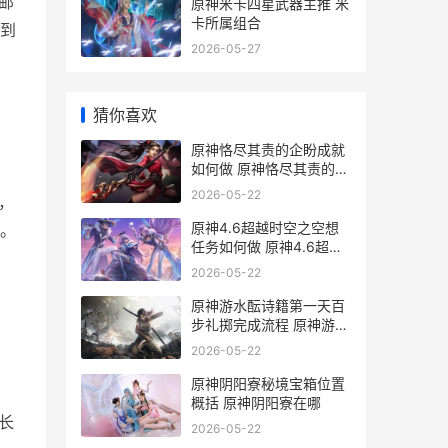
邮
原神米卡四星武器主推 米
卡所属组合
到
2026-05-27
猜你喜欢
原神恪尽其责的企盼成就
如何做 原神恪尽其责的句
子
2026-05-22
，
原神4.6超越时空之空想
。
任务如何做 原神4.6超越
时空之空想
2026-05-22
原神游水酝诗籍第一天百
步礼掷完成流程 原神游水
酝诗籍壁纸
2026-05-22
原神阴阳寮秘境宝箱位置
概括 原神阴阳寮在哪
长
2026-05-22