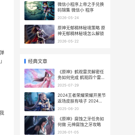
微信小程序上帝之手兑换
码锦集 微信小 程序
2026-05-24
原神无郁稠林秘境策略 原
神无郁稠林秘境怎么解锁
2026-05-22
弹
经典文章
」
《原神》鹤观雷灵解密任
务如何完成 鹤观四个雷灵
珍贵宝箱
2025-07-29
2024王者荣耀荣耀开黑节
返场皮肤有啥子 2024王
者荣耀荣耀水晶兑换哪个
2025-06-20
皮肤好-
我
《原神》腐蚀之牙任务如
何做 元神腐蚀之牙攻略
2026-01-05