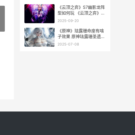
《云顶之弈》S7幽影龙阵
型如何玩 《云顶之弈》
S13赛季的1费卡数量是多
2025-09-20
少-
»
《原神》珐露珊命座有啥
子效果 原神珐露珊圣遗物
搭配推荐
2025-07-08