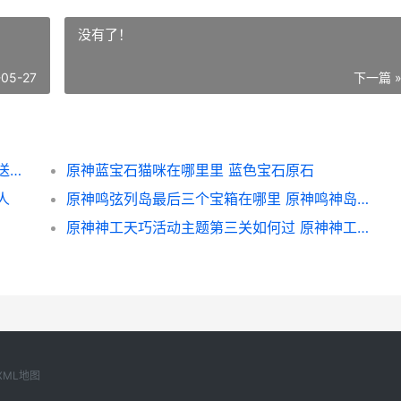
没有了！
-05-27
下一篇 
原神安柏生日邮件野餐位置说明 原神安柏是送的吗
原神蓝宝石猫咪在哪里里 蓝色宝石原石
人
原神鸣弦列岛最后三个宝箱在哪里 原神鸣神岛怎么过
原神神工天巧活动主题第三关如何过 原神神工天巧活动攻略
XML地图