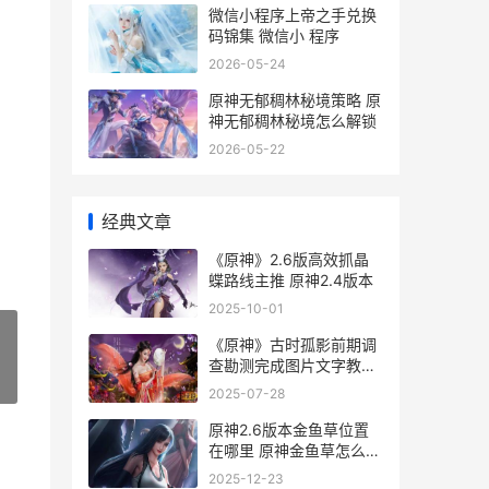
微信小程序上帝之手兑换
码锦集 微信小 程序
2026-05-24
原神无郁稠林秘境策略 原
神无郁稠林秘境怎么解锁
2026-05-22
经典文章
《原神》2.6版高效抓晶
蝶路线主推 原神2.4版本
2025-10-01
《原神》古时孤影前期调
查勘测完成图片文字教程
»
原神孤瓦
2025-07-28
原神2.6版本金鱼草位置
在哪里 原神金鱼草怎么获
得
2025-12-23