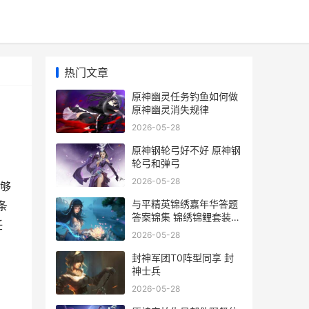
热门文章
原神幽灵任务钓鱼如何做
原神幽灵消失规律
2026-05-28
原神钢轮弓好不好 原神钢
轮弓和弹弓
2026-05-28
够
与平精英锦绣嘉年华答题
条
答案锦集 锦绣锦鲤套装和
任
平精英
2026-05-28
封神军团T0阵型同享 封
神士兵
2026-05-28