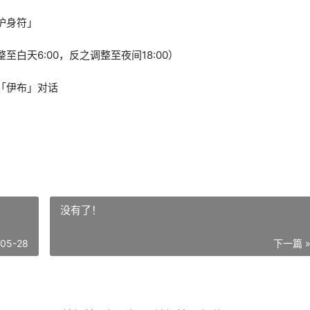
护身符」
白天6:00，反之调整至夜间18:00）
「伊布」对话
没有了！
-05-28
下一篇 