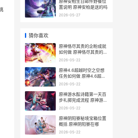
原神安柏生日邮件野餐位
置说明 原神安柏是送的吗
挑
2026-05-27
猜你喜欢
原神恪尽其责的企盼成就
如何做 原神恪尽其责的句
子
2026-05-22
原神4.6超越时空之空想
任务如何做 原神4.6超越
时空之空想
2026-05-22
原神游水酝诗籍第一天百
步礼掷完成流程 原神游水
酝诗籍壁纸
2026-05-22
原神阴阳寮秘境宝箱位置
概括 原神阴阳寮在哪
2026-05-22