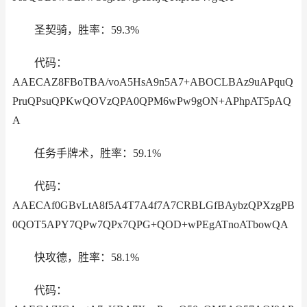
圣契骑，胜率：59.3%
代码：
AAECAZ8FBoTBA/voA5HsA9n5A7+ABOCLBAz9uAPquQ
PruQPsuQPKwQOVzQPA0QPM6wPw9gON+APhpAT5pAQ
A
任务手牌术，胜率：59.1%
代码：
AAECAf0GBvLtA8f5A4T7A4f7A7CRBLGfBAybzQPXzgPB
0QOT5APY7QPw7QPx7QPG+QOD+wPEgATnoATbowQA
快攻德，胜率：58.1%
代码：