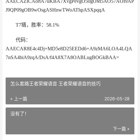
AAECAZICAortA7uKBA7XvgPevgO50gOM5AO57AOI9AP
J9QP09gOB9wOsgASHnwTWoAThpASXpqqA
T7猎，胜率：58.1%
代码：
AAECAR8E4c4Dj+MD5e8D25EEDd6+A9zMA6LOA4LQA
7nSA4biA9zqA/DsA/f4A8X7A8OABLugBOGkBAA=
怎么套路王者荣耀语音 王者荣耀语音的技巧
« 上一篇
2026-05-28
没有了！
下一篇 »