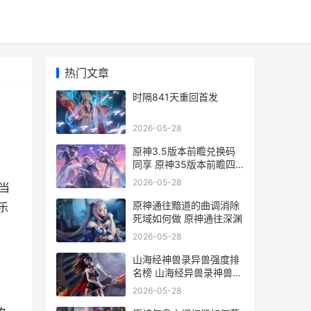
热门文章
时隔841天重回首发
2026-05-28
原神3.5版本前瞻兑换码
同享 原神35版本前瞻四
星角色
2026-05-28
出当
原神通往黯道的曲调消除
乐
死域如何做 原神通往深渊
2026-05-28
山海经神兽录异兽强度排
名榜 山海经异兽录神兽区
手游官网
2026-05-28