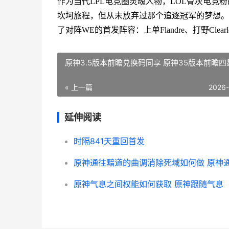
作为当代LPL电竞圈灵魂人物，LOL骨灰电竞粉的
坎坷旅程，但从未放弃过那个追逐冠军的梦想。而
了对阵WE的首发阵容：上单Flandre、打野Clearlov
原神3.5版本前瞻兑换码同享 原神35版本前瞻四
« 上一篇
2026
延伸阅读
时隔841天重回首发
原神气息之间权能如何获取 原神跟随气息