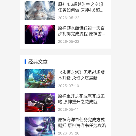
原神4.6超越时空之空想
任务如何做 原神4.6超越
时空之空想
2026-05-22
原神游水酝诗籍第一天百
步礼掷完成流程 原神游水
酝诗籍壁纸
2026-05-22
经典文章
《永恒之塔》无尽战场版
本升级 永恒之塔最新
2025-07-10
原神重开之花成就完成策
略 原神重开之花成就
2026-05-11
原神海洋书任务完成方式
概括 原神海洋书任务攻略
2026-05-26