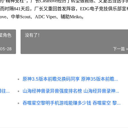
“精神支柱”，厂长Clearlove经历了转型做教练、又复出当选手
时隔841天后，厂长又重回首发阵容，EDG电子竞技俱乐部宣
e、中单Scout、ADC Viper、辅助Meiko。
星角色
没有了！
-05-28
下一篇 
原神3.5版本前瞻兑换码同享 原神35版本前瞻四星角色
原神通往黯道的曲调消除死域如何做 原神通往深渊
山海经神兽录异兽强度排名榜 山海经异兽录神兽区手游官网
吞噬星空黎明手机游戏能赚多少钱 吞噬星空 黎明