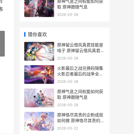
的
原神气息之间权能如何获
取 原神跟随气息
布
2026-05-28
猜你喜欢
原神留云借风真君技能是
啥子 原神留云借风真君六
»
个火柱激活顺序
2026-05-28
火影最后之战兑换码锦集
火影忍者最后的战争全攻
略
2026-05-28
原神气息之间权能如何获
取 原神跟随气息
2026-05-28
原神恪尽其责的企盼成就
如何做 原神恪尽其责的句
子
2026-05-22