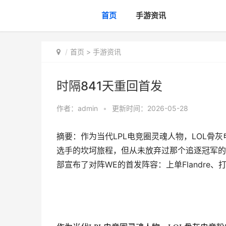
首页
手游资讯
首页
>
手游资讯
时隔841天重回首发
作者：
admin
•
更新时间：2026-05-28
摘要：作为当代LPL电竞圈灵魂人物，LOL骨灰电
选手的坎坷旅程，但从未放弃过那个追逐冠军的
部宣布了对阵WE的首发阵容：上单Flandre、打