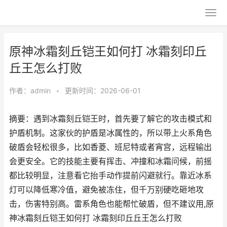
原神冰霜刻丘铠王如何打 冰霜刻印丘
丘王怎么打败
作者：
admin
•
更新时间：2026-06-01
摘要：遇到冰霜刻丘铠王时，首先要了解它的攻击模式和
护盾机制。这家伙的护盾是冰属性的，所以带上火系角色
破盾会轻松很多，比如香菱、班尼特或者宵宫，远程输出
会更安全。它的技能主要有挥击、冲撞和冰霜问候，前摇
都比较明显，注意看它抬手动作提前闪避就行。靠近冰系
灯可以降低寒冷值，避免被冻住，但千万别硬吃砸地攻
击，伤害特别高。雷系角色也能帮忙破盾，但不建议用,原
神冰霜刻丘铠王如何打 冰霜刻印丘丘王怎么打败