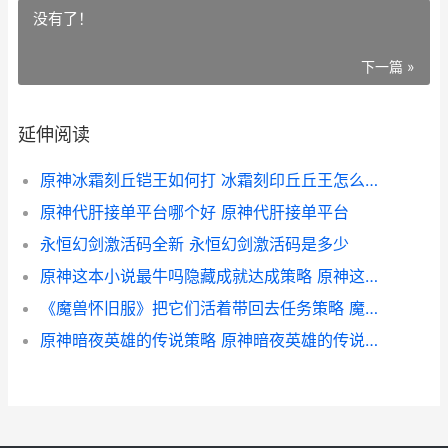
没有了！
下一篇 »
延伸阅读
原神冰霜刻丘铠王如何打 冰霜刻印丘丘王怎么打败
原神代肝接单平台哪个好 原神代肝接单平台
永恒幻剑激活码全新 永恒幻剑激活码是多少
原神这本小说最牛吗隐藏成就达成策略 原神这本小说真好看
《魔兽怀旧服》把它们活着带回去任务策略 魔兽怀旧服60版本
原神暗夜英雄的传说策略 原神暗夜英雄的传说冰雾花在哪