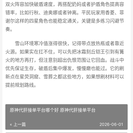
双火阵容加快破盾速度，再搭配奶妈或者护盾角色提高容
错率，比如行秋、迪奥娜或者钟离。平民玩家用香菱、菲
谢尔这样的四星角色也能稳定通关，关键是多练习闪避节
奏。
雪山环境寒冷值涨得很快，记得带点放热瓶或者靠近
火源。如果实在扛不住，可以先把冰霜刻丘铠王引到有篝
火的地方再打，但注意别超出仇恨范围让它回血。战斗中
优先保证生存，破盾后集中爆发，慢慢磨也能过。它的刷
新点在星荧洞窟、雪葬之都这些地方，如果想刷材料可以
提前规划路线。
原神代肝接单平台哪个好 原神代肝接单平台
« 上一篇
2026-06-01