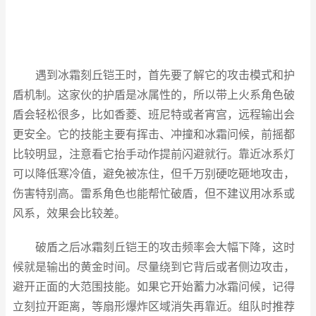
遇到冰霜刻丘铠王时，首先要了解它的攻击模式和护
盾机制。这家伙的护盾是冰属性的，所以带上火系角色破
盾会轻松很多，比如香菱、班尼特或者宵宫，远程输出会
更安全。它的技能主要有挥击、冲撞和冰霜问候，前摇都
比较明显，注意看它抬手动作提前闪避就行。靠近冰系灯
可以降低寒冷值，避免被冻住，但千万别硬吃砸地攻击，
伤害特别高。雷系角色也能帮忙破盾，但不建议用冰系或
风系，效果会比较差。
破盾之后冰霜刻丘铠王的攻击频率会大幅下降，这时
候就是输出的黄金时间。尽量绕到它背后或者侧边攻击，
避开正面的大范围技能。如果它开始蓄力冰霜问候，记得
立刻拉开距离，等扇形爆炸区域消失再靠近。组队时推荐