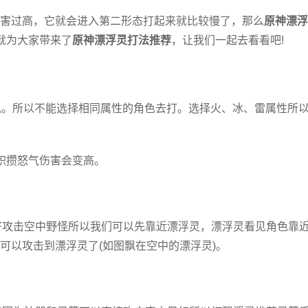
害过高，它就会进入第二形态打起来就比较慢了，那么
原神漂浮
就为大家带来了
原神漂浮灵打法推荐
，让我们一起去看看吧!
风。所以不能选择相同属性的角色去打。选择火、冰、雷属性所
积攒怒气伤害会变高。
太好攻击空中野怪所以我们可以先靠近漂浮灵，漂浮灵看见角色靠
可以攻击到漂浮灵了(如图飘在空中的漂浮灵)。