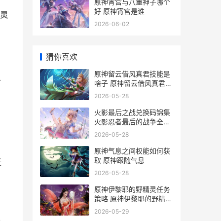
原神宵宫与八重神子哪个
好 原神宵宫是谁
灵
2026-06-02
猜你喜欢
原神留云借风真君技能是
以
啥子 原神留云借风真君六
个火柱激活顺序
2026-05-28
火影最后之战兑换码锦集
火影忍者最后的战争全攻
略
2026-05-28
原神气息之间权能如何获
取 原神跟随气息
近
2026-05-28
原神伊黎耶的野精灵任务
策略 原神伊黎耶的野精灵
愤怒怎么打
2026-05-29