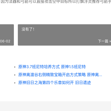
烦了因为法器和弓箭可以直接攻击空中目标所以打飘浮灵推荐弓箭
没有了！
-06-02
下一篇 
原神3.7班尼特培养方式 原神1.5班尼特
原神离渡谷右侧精致宝箱开启方式策略 原神离岛那里怎么过
原神旧日之海第四个乐章如何开 旧日遗迹