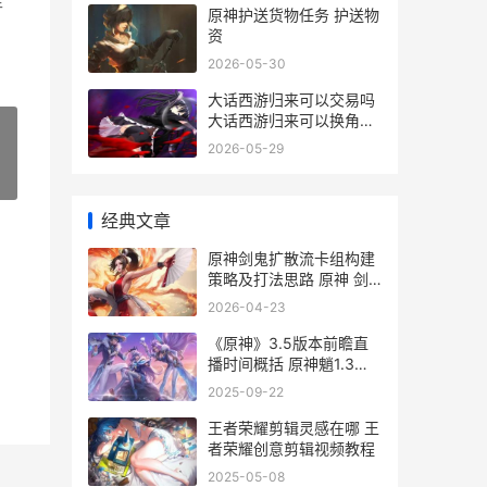
手
原神护送货物任务 护送物
资
2026-05-30
大话西游归来可以交易吗
大话西游归来可以换角色
吗
2026-05-29
»
经典文章
原神剑鬼扩散流卡组构建
策略及打法思路 原神 剑
鬼
2026-04-23
《原神》3.5版本前瞻直
播时间概括 原神魈1.3版
本
2025-09-22
王者荣耀剪辑灵感在哪 王
者荣耀创意剪辑视频教程
2025-05-08