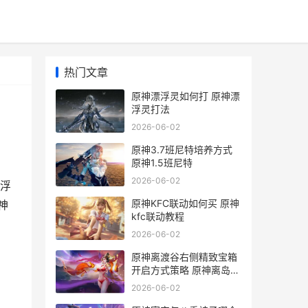
热门文章
原神漂浮灵如何打 原神漂
浮灵打法
2026-06-02
原神3.7班尼特培养方式
原神1.5班尼特
2026-06-02
浮
原神KFC联动如何买 原神
神
kfc联动教程
雷
2026-06-02
原神离渡谷右侧精致宝箱
开启方式策略 原神离岛那
里怎么过
2026-06-02