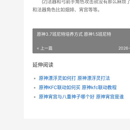
(2)法器和弓箭手角色攻击就没有那么麻
和法器角色比如烟婔、宵宫等等。
原神3.7班尼特培养方式 原神1.5班尼特
« 上一篇
2026
延伸阅读
原神漂浮灵如何打 原神漂浮灵打法
原神KFC联动如何买 原神kfc联动教程
原神宵宫与八重神子哪个好 原神宵宫是谁