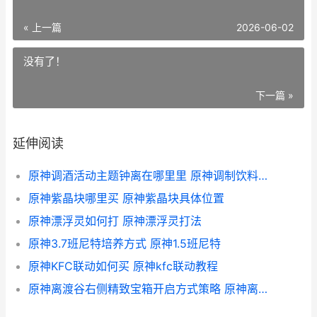
« 上一篇
2026-06-02
没有了！
下一篇 »
延伸阅读
原神调酒活动主题钟离在哪里里 原神调制饮料顺序
原神紫晶块哪里买 原神紫晶块具体位置
原神漂浮灵如何打 原神漂浮灵打法
原神3.7班尼特培养方式 原神1.5班尼特
原神KFC联动如何买 原神kfc联动教程
原神离渡谷右侧精致宝箱开启方式策略 原神离岛那里怎么过