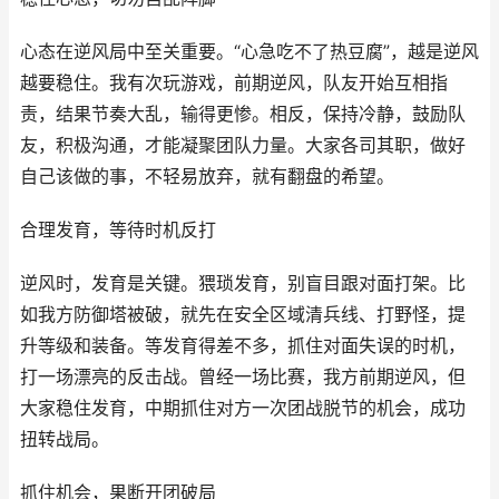
心态在逆风局中至关重要。“心急吃不了热豆腐”，越是逆风
越要稳住。我有次玩游戏，前期逆风，队友开始互相指
责，结果节奏大乱，输得更惨。相反，保持冷静，鼓励队
友，积极沟通，才能凝聚团队力量。大家各司其职，做好
自己该做的事，不轻易放弃，就有翻盘的希望。
合理发育，等待时机反打
逆风时，发育是关键。猥琐发育，别盲目跟对面打架。比
如我方防御塔被破，就先在安全区域清兵线、打野怪，提
升等级和装备。等发育得差不多，抓住对面失误的时机，
打一场漂亮的反击战。曾经一场比赛，我方前期逆风，但
大家稳住发育，中期抓住对方一次团战脱节的机会，成功
扭转战局。
抓住机会，果断开团破局