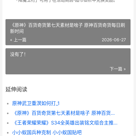
「降魔玉符」可用于在活动商店-霞市叁阶中兑换奖励。
《原神》百货奇货第七天素材是啥子 原神百货奇货每日刷
新时间
« 上一篇
2026-06-27
没有了！
下一篇 »
延伸阅读
原神武卫重溟如何打_1
《原神》百货奇货第七天素材是啥子 原神百货奇货每日刷新时间
《王者荣耀荣耀》S34全英雄出装铭文组合主推集合 王者荣耀荣耀之章命运篇
小小蚁国兵种克制 小小蚁国贴吧