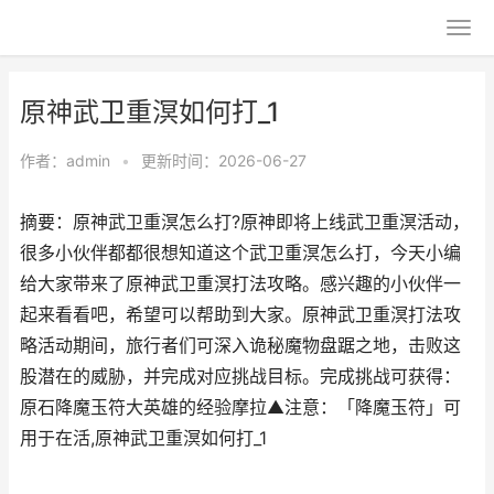
原神武卫重溟如何打_1
作者：
admin
•
更新时间：2026-06-27
摘要：原神武卫重溟怎么打?原神即将上线武卫重溟活动，
很多小伙伴都都很想知道这个武卫重溟怎么打，今天小编
给大家带来了原神武卫重溟打法攻略。感兴趣的小伙伴一
起来看看吧，希望可以帮助到大家。原神武卫重溟打法攻
略活动期间，旅行者们可深入诡秘魔物盘踞之地，击败这
股潜在的威胁，并完成对应挑战目标。完成挑战可获得：
原石降魔玉符大英雄的经验摩拉▲注意：「降魔玉符」可
用于在活,原神武卫重溟如何打_1