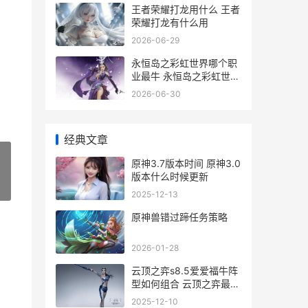
王者荣耀打龙用什么 王者
荣耀打龙有什么用
2026-06-29
永恒岛之彩虹世界哪个职
业最牛 永恒岛之彩虹世界
温泉券在哪里得到
2026-06-30
经典文章
原神3.7版本时间 原神3.0
版本什么时候更新
»
2025-12-13
原神兽错过蹄任务策略
2026-01-28
云顶之弈s8.5爱爱福牛阵
型如何组合 云顶之弈最新
版本艾希
2025-12-10