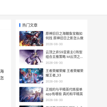
热门文章
原神旧日之海鳗鱼宝箱如
何找 原神旧日之影怎么做
2026-06-30
云顶之弈S9亚索主C阵型
组合主推策略 lol云顶之弈
s5.5亚索
2026-06-30
王者荣耀荣耀 王者荣耀荣
海
耀王者_33
怎
2026-06-30
正规的与平精英代练接单
app有哪些 真的和平精英
2026-06-30