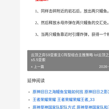
1、同样击碎附近的岩石后，放出两只鳗鱼
2、然后释放水母炸弹在两只鳗鱼的交汇处
3、当两只鳗鱼靠近时引爆炸弹，获得一个
云顶之弈S9亚索主C阵型组合主推策略 lol云顶
s5.5亚索
« 上一篇
2026-
延伸阅读
王者荣耀荣耀 王者荣耀荣耀王者_33