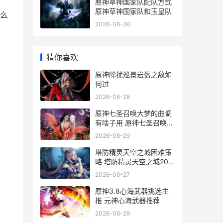
原神草神国家队配队方式
原神草神国家队和玉皇队
么
2026-06-30
猜你喜欢
原神除扰巡景岩盔之敌如
何过
2026-06-28
原神七圣召唤大梦的曲调
有啥子用 原神七圣召唤大
概有多少玩家
2026-06-29
塔防精灵天空之城困难策
略 塔防精灵天空之城20
关攻略
2026-06-27
原神3.8心海武器挑选主
推 元神心海武器推荐
2026-06-29