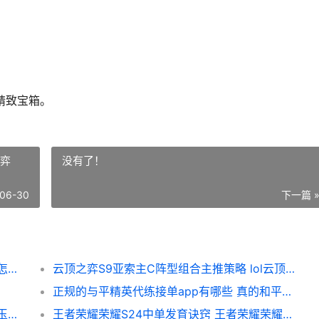
。
。
精致宝箱。
之弈
没有了！
06-30
下一篇 
原神旧日之海鳗鱼宝箱如何找 原神旧日之影怎么做
云顶之弈S9亚索主C阵型组合主推策略 lol云顶之弈s5.5亚索
正规的与平精英代练接单app有哪些 真的和平精英
原神草神国家队配队方式 原神草神国家队和玉皇队
王者荣耀荣耀S24中单发育诀窍 王者荣耀荣耀王者