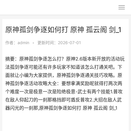
原神孤剑争逐如何打 原神 孤云阁 剑_1
作者：
admin
•
更新时间：2026-07-01
摘要：原神孤剑争逐怎么打？原神2.6版本新开放的活动玩
法孤剑争逐可能还有许多玩家不知道该怎么打通关吧。下
面就让小编为大家提供，原神孤剑争逐通关技巧攻略。原
神孤剑争逐活动攻略大全：要想拿满奖励呢就得打两次两
个难度一次是极意一次是险绝极意-武士有两个技能1.普攻
在敌人仰起刀的一刹那格挡即可盾反普攻2.大招在敌人武
器闪光的一刹那,原神孤剑争逐如何打 原神 孤云阁 剑_1