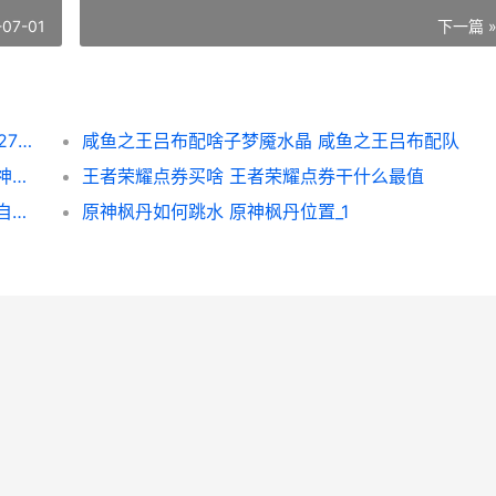
-07-01
下一篇 
王者荣耀荣耀S27赛年记忆萤火不灭策略：S27赛年记忆萤火不灭完成诀窍 王者荣耀荣耀典藏
咸鱼之王吕布配啥子梦魇水晶 咸鱼之王吕布配队
原神神里绫华圣遗物装备组合策略锦集 原神神里绫华圣遗物怎么获得
王者荣耀点券买啥 王者荣耀点券干什么最值
原神有香自西来人物喜好食谱整理 原神有香自西来活动每个角色喜爱什么
原神枫丹如何跳水 原神枫丹位置_1