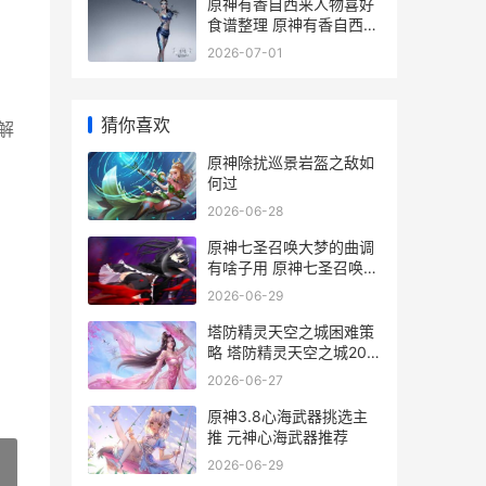
原神有香自西来人物喜好
食谱整理 原神有香自西来
活动每个角色喜爱什么
2026-07-01
猜你喜欢
解
原神除扰巡景岩盔之敌如
何过
2026-06-28
原神七圣召唤大梦的曲调
有啥子用 原神七圣召唤大
概有多少玩家
2026-06-29
塔防精灵天空之城困难策
略 塔防精灵天空之城20
关攻略
2026-06-27
原神3.8心海武器挑选主
推 元神心海武器推荐
2026-06-29