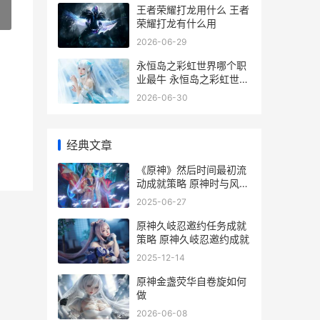
王者荣耀打龙用什么 王者
»
荣耀打龙有什么用
2026-06-29
永恒岛之彩虹世界哪个职
业最牛 永恒岛之彩虹世界
温泉券在哪里得到
2026-06-30
经典文章
《原神》然后时间最初流
动成就策略 原神时与风是
什么意思
2025-06-27
原神久岐忍邀约任务成就
策略 原神久岐忍邀约成就
2025-12-14
原神金盏荧华自卷旋如何
做
2026-06-08