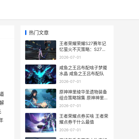
热门文章
王者荣耀荣耀S27赛年记
忆萤火不灭策略：S27赛
年记忆萤火不灭完成诀窍
2026-07-01
王者荣耀荣耀典藏
咸鱼之王吕布配啥子梦魇
水晶 咸鱼之王吕布配队
2026-07-01
原神神里绫华圣遗物装备
道
组合策略锦集 原神神里绫
解
华圣遗物怎么获得
2026-07-01
先
王者荣耀点券买啥 王者荣
年
耀点券干什么最值
2026-07-01