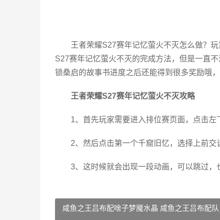
王者荣耀S27赛年记忆萤火不灭怎么做？
S27赛年记忆萤火不灭的完成方法，但是一直
锁桑启的故事书进度之后还能得到很多奖励哦，
王者荣耀S27赛年记忆萤火不灭攻略
1、首先玩家需要进入排位赛页面，点击左
2、然后点击第一个千窟旧忆，选择上前交
3、这时候就会出现一段动画，可以跳过，
咸鱼之王吕布配啥子梦魇水晶 咸鱼之王吕布配队