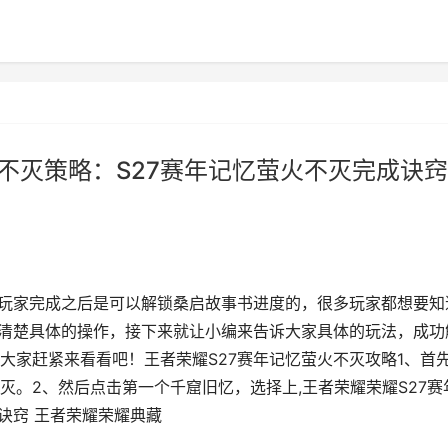
不灭策略：S27赛年记忆萤火不灭完成诀窍
？玩家完成之后是可以解锁桑启故事书进度的，很多玩家都想要知
不清楚具体的操作，接下来就让小编来告诉大家具体的玩法，成功
大家赶紧来看看吧！王者荣耀S27赛年记忆萤火不灭攻略1、首
灭。2、然后点击第一个千窟旧忆，选择上,王者荣耀荣耀S27赛
诀窍 王者荣耀荣耀典藏