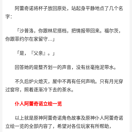
阿蕾奇诺将杯子放回原处，站起身平静地点了几个名
字：
「沙普洛，你跟林尼搭档，把情报带回来。福尔茨，
你跟菲约尔在家留守…」
「是，『父亲』。」
回答她的是整齐划一的声音，没有丝毫拖泥带水。
不久后炉火熄灭，屋中不再有任何声响。只有月光穿
过窗帘，照着逐渐冷下去的茶水。
仆人阿蕾奇诺立绘一览
以上就是原神阿蕾奇诺角色故事及原神仆人阿蕾奇诺
立绘一览的全部内容了，希望对各位玩家有所帮助，