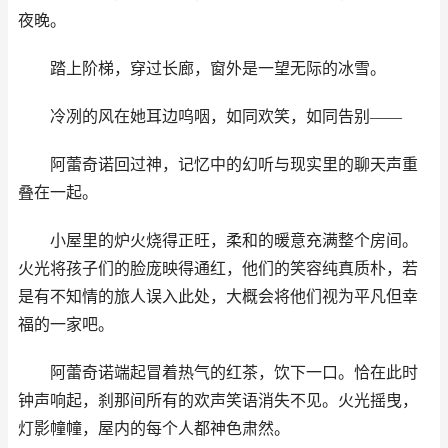
夜晚。
踏上阶梯，穿过长廊，窗外是一望无际的冰雪。
冷冽的风在她耳边呜咽，如同欢笑，如同告别——
阿蕾奇诺回过神，记忆中的幻听与现实里的聊天声重
叠在一起。
小屋里的炉火烧得正旺，柔和的暖意充满整个房间。
火光将孩子们的脸庞映得通红，他们的笑容纯真质朴，若
是有不知情的旅人误入此处，大概会将他们视为平凡但幸
福的一家吧。
阿蕾奇诺端起冒着热气的红茶，饮下一口。恰在此时
钟声响起，刹那间所有的欢声笑语消失不见。火光摇曳，
灯影幢幢，屋内的每个人都神色肃然。