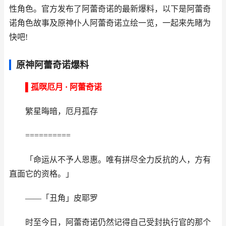
性角色。官方发布了阿蕾奇诺的最新爆料，以下是阿蕾奇
诺角色故事及原神仆人阿蕾奇诺立绘一览，一起来先睹为
快吧!
原神阿蕾奇诺爆料
▌孤暝厄月 · 阿蕾奇诺
繁星晦暗，厄月孤存
==========
「命运从不予人恩惠。唯有拼尽全力反抗的人，方有
直面它的资格。」
——「丑角」皮耶罗
时至今日，阿蕾奇诺仍然记得自己受封执行官的那个