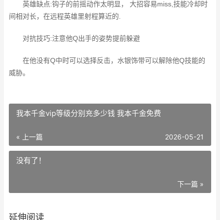
英雄缺点:钩子的前摇动作太明显， 大招容易miss,技能冷却时
间相对长，在远程英雄里射程算近的.
对抗技巧:注意他Q出手的姿势提前躲避
在他没有Q中时可以选择反击，水银饰带可以解除他Q技能的
威胁。
我本千金vip等级分别充多少钱 我本千金免费
« 上一篇
2026-05-21
没有了！
下一篇 »
延伸阅读