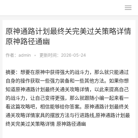
原神通路计划最终关完美过关策略详情
原神路径通幽
作者：
admin
•
更新时间：2026-05-24
摘要：想要在原神中获得强大的战斗力，那么就只能通过
自身的操作获取一些强力装备和一些其他方法。如果你想
知道原神通路计划最终关通关攻略详情，以此来提高自己
的战斗力，让自己变得更强，那么就跟随小编一起来看一
看这篇攻略吧，相信能够给你答案。原神通路计划最终关
通关攻略详情家具的摆放方法与行进路线,原神通路计划最
终关完美过关策略详情 原神路径通幽