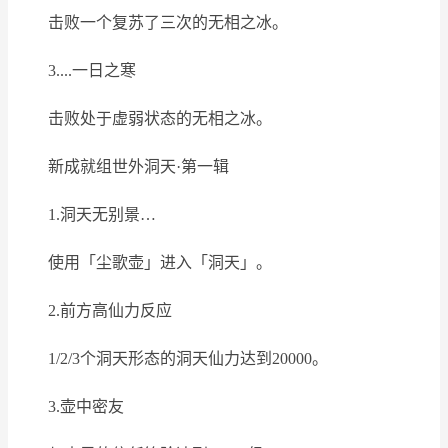
击败一个复苏了三次的无相之冰。
3....一日之寒
击败处于虚弱状态的无相之冰。
新成就组世外洞天·第一辑
1.洞天无别景…
使用「尘歌壶」进入「洞天」。
2.前方高仙力反应
1/2/3个洞天形态的洞天仙力达到20000。
3.壶中密友