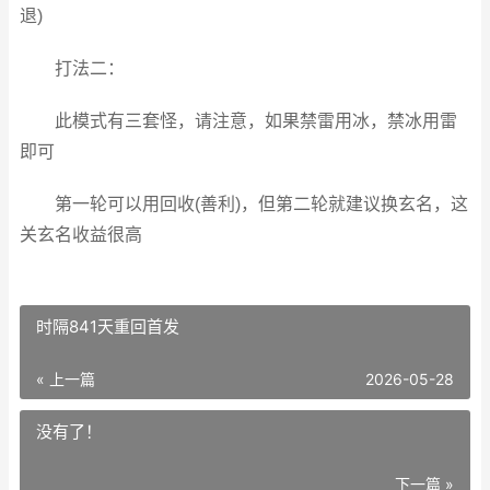
退)
打法二：
此模式有三套怪，请注意，如果禁雷用冰，禁冰用雷
即可
第一轮可以用回收(善利)，但第二轮就建议换玄名，这
关玄名收益很高
时隔841天重回首发
« 上一篇
2026-05-28
没有了！
下一篇 »