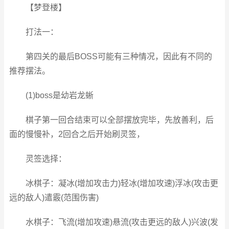
【梦登楼】
打法一：
第四关的最后BOSS可能有三种情况，因此有不同的
推荐摆法。
(1)boss是幼岩龙蜥
棋子第一回合结束可以全部摆放完毕，先放善利，后
面的慢慢补，2回合之后开始刷灵签，
灵签选择：
冰棋子：凝冰(增加攻击力)轻冰(增加攻速)浮冰(攻击更
远的敌人)遣霰(范围伤害)
水棋子：飞流(增加攻速)悬流(攻击更远的敌人)兴波(发