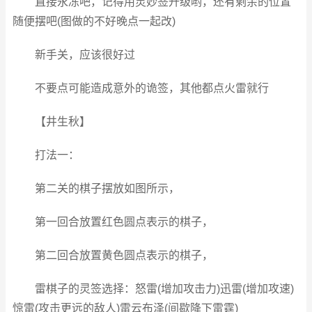
直接永冻吧，记得用灵妙签升级哟，还有剩余的位置
随便摆吧(图做的不好晚点一起改)
新手关，应该很好过
不要点可能造成意外的诡签，其他都点火雷就行
【井生秋】
打法一：
第二关的棋子摆放如图所示，
第一回合放置红色圆点表示的棋子，
第二回合放置黄色圆点表示的棋子，
雷棋子的灵签选择：怒雷(增加攻击力)迅雷(增加攻速)
惊雷(攻击更远的敌人)雷云布泽(间歇降下雷霆)