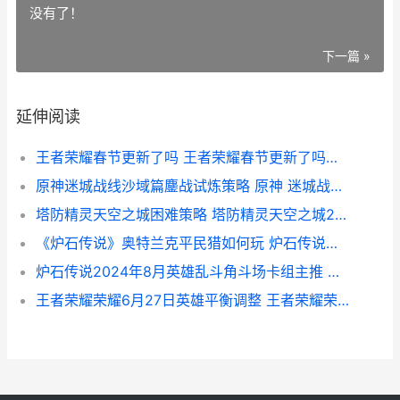
没有了！
下一篇 »
延伸阅读
王者荣耀春节更新了吗 王者荣耀春节更新了吗知乎
原神迷城战线沙域篇鏖战试炼策略 原神 迷城战线攻略
塔防精灵天空之城困难策略 塔防精灵天空之城20关攻略
《炉石传说》奥特兰克平民猎如何玩 炉石传说奥义是什么
炉石传说2024年8月英雄乱斗角斗场卡组主推 炉石传说2024年拓展包
王者荣耀荣耀6月27日英雄平衡调整 王者荣耀荣耀61星