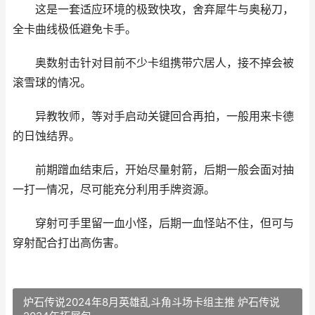
这是一套适应环境的极致快攻，舍弃犀牛与奥秘刀，
全卡曲线极低避免卡手。
奥数射击针对目前不少卡组携带穴居人，接不掉会被
滚雪球的情况。
异教牧师，等对手启动关键回合再拍，一般用来卡德
的日蚀结界。
前期蹭血结束后，开始尽量射箭，后期一般会面对抽
一打一情况，尽可能充分利用手牌资源。
穿射可手里留一血小怪，后期一血怪站不住，但可与
穿射配合打出高伤害。
炉石传说2024年8月英雄乱斗角斗场卡组主推 炉石传说