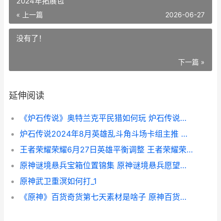
2024年拓展包
« 上一篇
2026-06-27
没有了！
下一篇 »
延伸阅读
《炉石传说》奥特兰克平民猎如何玩 炉石传说奥义是什么
炉石传说2024年8月英雄乱斗角斗场卡组主推 炉石传说2024年拓展包
王者荣耀荣耀6月27日英雄平衡调整 王者荣耀荣耀61星
原神谜境悬兵宝箱位置锦集 原神谜境悬兵愿望任务
原神武卫重溟如何打_1
《原神》百货奇货第七天素材是啥子 原神百货奇货每日刷新时间